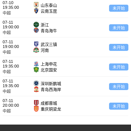
07-10
山东泰山
19:35:00
未开始
云南玉昆
中超
07-11
浙江
19:00:00
未开始
青岛海牛
中超
07-11
武汉三镇
19:00:00
未开始
河南
中超
07-11
上海申花
19:35:00
未开始
北京国安
中超
07-11
深圳新鹏城
19:35:00
未开始
青岛西海岸
中超
07-11
成都蓉城
20:00:00
未开始
重庆铜梁龙
中超