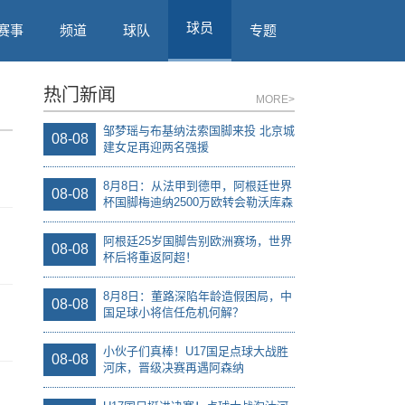
球员
赛事
频道
球队
专题
热门新闻
MORE>
邹梦瑶与布基纳法索国脚来投 北京城
08-08
建女足再迎两名强援
8月8日：从法甲到德甲，阿根廷世界
08-08
杯国脚梅迪纳2500万欧转会勒沃库森
阿根廷25岁国脚告别欧洲赛场，世界
08-08
杯后将重返阿超！
8月8日：董路深陷年龄造假困局，中
08-08
国足球小将信任危机何解？
小伙子们真棒！U17国足点球大战胜
08-08
河床，晋级决赛再遇阿森纳