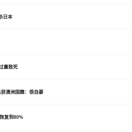
杀日本
过量致死
员获澳洲国籍：很自豪
恢复到80%