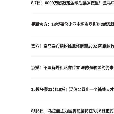
8.7日：6000万欧敲定金球后腰罗德里！皇
曼联官方：18岁哥伦比亚中场奥罗斯科加盟
官方！皇马宣布续约维尼修斯至2032 阿森纳
京媒：不理解外租赵睿传言 与陈盈骏续约仍未
15投狂轰31分10板！辽篮又冒出一个锋线天
8月6日：乌拉圭主力国脚前腰将在8月6日正