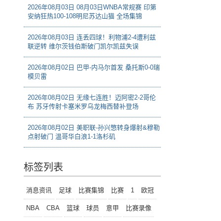
2026年08月03日 08月03日WNBA常规赛 印第
安纳狂热100-108明尼苏达山猫 全场集锦
2026年08月03日 连丢四球！利物浦2-4遭利兹
联逆转 维尔茨钱伯斯破门凯尔凯兹失误
2026年08月02日 巴甲-内马尔首发 桑托斯0-0瑞
模贝雷
2026年08月02日 无缘七连胜！迈阿密2-2哥伦
布 苏牙传射卡塞米罗乌龙梅西替补登场
2026年08月02日 美职联-孙兴慜转身爆射&穆勒
点射破门 温哥华白浪1-1洛杉矶
标签列表
消息资讯
足球
比赛集锦
比赛
1
欧冠
NBA
CBA
篮球
球员
意甲
比赛录像