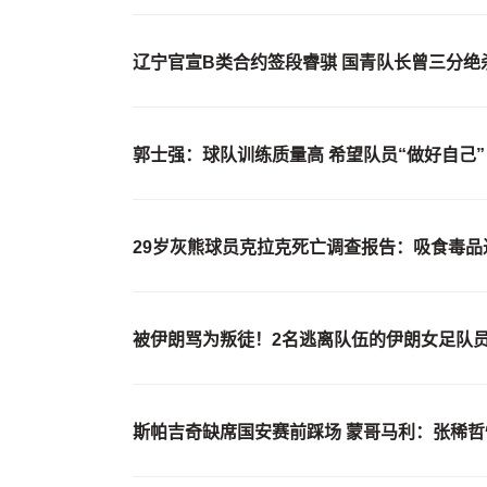
辽宁官宣B类合约签段睿骐 国青队长曾三分绝
郭士强：球队训练质量高 希望队员“做好自己”
29岁灰熊球员克拉克死亡调查报告：吸食毒品
被伊朗骂为叛徒！2名逃离队伍的伊朗女足队
斯帕吉奇缺席国安赛前踩场 蒙哥马利：张稀哲