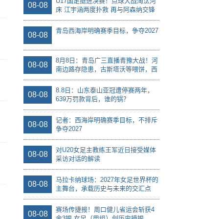
U17国足挺进决赛！点球大战淘汰河
08-08
床 江宇涵两度扑救 再与阿森纳交锋
青岛西海岸明确赛季目标，争夺2027
08-08
8月8日：青岛广三直播青豫大战！河
08-08
南边路存隐患，古斯塔沃等喂饼，西
海岸剑指亚冠
8.8日：山东泰山亚冠遭停赛两年，
08-08
639万罚款背后，谁的锅？
记者：西海岸明确赛季目标，不排斥
08-08
争夺2027
对U20女足主教练王军近日接受媒体
08-08
采访对话的解读
马拉卡纳球场：2027年女足世界杯的
08-08
主舞台，承载历史与未来的交汇点
赛场传捷报！周口健儿省运会斩获4
08-08
金3银 女足（甲组）创历史摘银