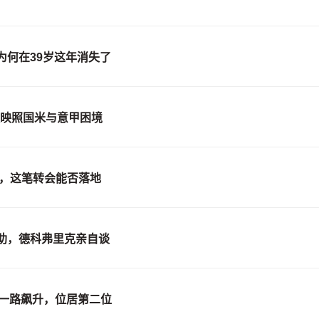
为何在39岁这年消失了
议映照国米与意甲困境
易，这笔转会能否落地
助，德科弗里克亲自谈
景一路飙升，位居第二位