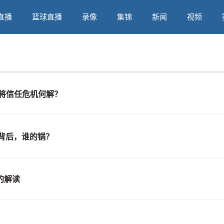
直播
篮球直播
录像
集锦
新闻
视频
将信任危机何解？
款背后，谁的锅？
的解读