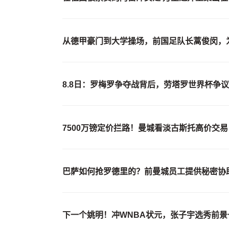
从德甲豪门到大学操场，前国足队长蒿俊闵，
8.8日：罗梅罗争夺战背后，劳塔罗世界杯争
7500万镑定价拦路！曼城看淡古斯托高价交
巴萨如何抢罗德里的？前曼城员工提供秘密协
下一个姚明！冲WNBA状元，张子宇选秀前