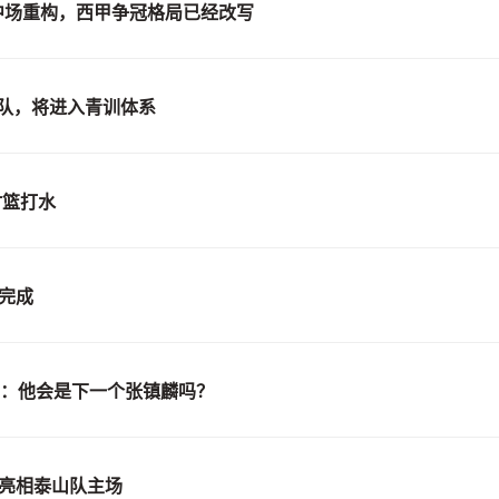
马中场重构，西甲争冠格局已经改写
球队，将进入青训体系
竹篮打水
完成
才：他会是下一个张镇麟吗？
式亮相泰山队主场