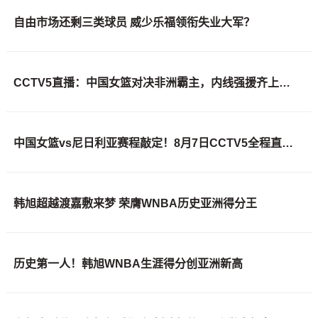
自由市场还剩三类球员 威少乐福领衔失业大军？
CCTV5直播：中国女篮对决非洲霸主，内线强援齐上阵，敌手实力不容小觑
中国女篮vs尼日利亚赛程敲定！8月7日CCTV5全程直播，杨舒予迎来归队首战
韩旭超越渡嘉敷来梦 荣膺WNBA历史亚洲得分王
历史第一人！韩旭WNBA生涯得分创亚洲新高