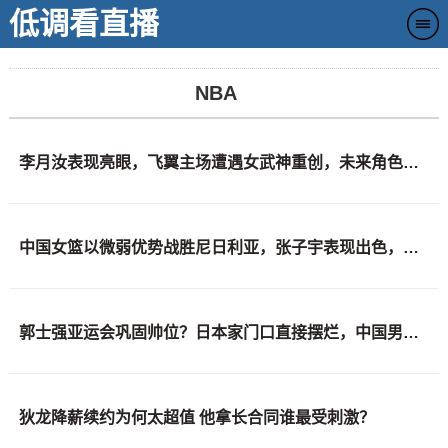
低调看直播
NBA
李月汝表现亮眼，飞翼主场遭遇女武神重创，未来角色仍待明确！
中国女篮以微弱优势战胜尼日利亚，张子宇表现出色，后卫线问题严峻！
郭士强亚运会巩固帅位？日本家门口直接摆烂，中国男篮全主力出击
狄龙降薪续约为何太超值 他拿长合同谁最受刺激？