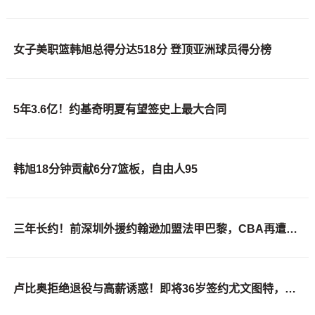
女子美职篮韩旭总得分达518分 登顶亚洲球员得分榜
5年3.6亿！约基奇明夏有望签史上最大合同
韩旭18分钟贡献6分7篮板，自由人95
三年长约！前深圳外援约翰逊加盟法甲巴黎，CBA再遭实用内线流失！
卢比奥拒绝退役与高薪诱惑！即将36岁签约尤文图特，再战一年西甲