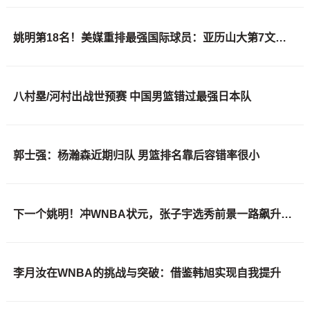
姚明第18名！美媒重排最强国际球员：亚历山大第7文班亚马屈居50
八村塁/河村出战世预赛 中国男篮错过最强日本队
郭士强：杨瀚森近期归队 男篮排名靠后容错率很小
下一个姚明！冲WNBA状元，张子宇选秀前景一路飙升，位居第二位
李月汝在WNBA的挑战与突破：借鉴韩旭实现自我提升