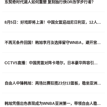
东契奇时代湖人如何重塑 复刻独行侠OR改学步行者？
8月5日：好戏即将上演！中国女篮迎战尼日利亚，12人出战名单曝光，张子宇领衔全力出击
不再无条件回国！韩旭李月汝选择留守WNBA，避开宫鲁鸣的低效长期集训
CCTV5直播：中国男篮对阵卡塔尔，日本豪华阵容引发关注，胜负悬念待解
自由人中锋韩旭：两场比赛狂揽23分13篮板，稳坐亚洲第一！
韩旭凭借出色表现成为WNBA亚洲第一，带领自由人稳居主力中锋位置！