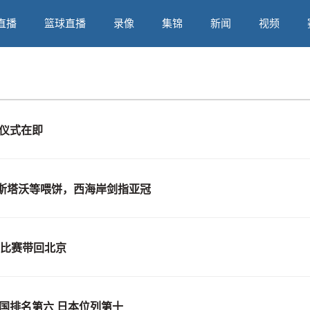
直播
篮球直播
录像
集锦
新闻
视频
仪式在即
斯塔沃等喂饼，西海岸剑指亚冠
冠比赛带回北京
国排名第六 日本位列第十