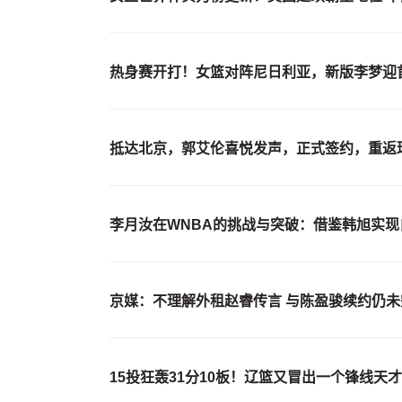
热身赛开打！女篮对阵尼日利亚，新版李梦迎
抵达北京，郭艾伦喜悦发声，正式签约，重返
李月汝在WNBA的挑战与突破：借鉴韩旭实现
京媒：不理解外租赵睿传言 与陈盈骏续约仍未
15投狂轰31分10板！辽篮又冒出一个锋线天