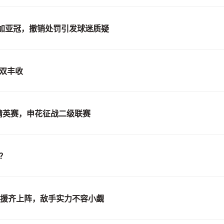
加亚冠，撤销处罚引发球迷质疑
双丰收
精英赛，申花征战二级联赛
？
强援齐上阵，敌手实力不容小觑