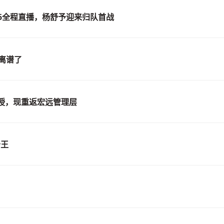
V5全程直播，杨舒予迎来归队首战
离谱了
授，现重返宏远管理层
分王