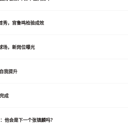
首秀，宫鲁鸣检验成效
球场，新岗位曝光
自我提升
完成
才：他会是下一个张镇麟吗？