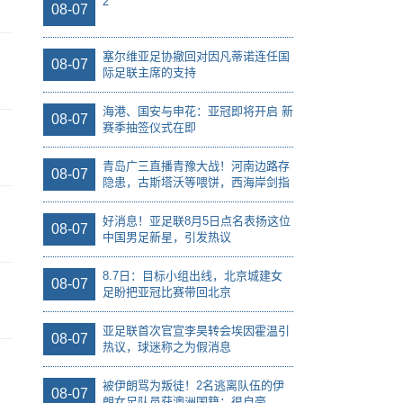
2
08-07
塞尔维亚足协撤回对因凡蒂诺连任国
08-07
际足联主席的支持
海港、国安与申花：亚冠即将开启 新
08-07
赛季抽签仪式在即
青岛广三直播青豫大战！河南边路存
08-07
隐患，古斯塔沃等喂饼，西海岸剑指
亚冠
好消息！亚足联8月5日点名表扬这位
08-07
中国男足新星，引发热议
8.7日：目标小组出线，北京城建女
08-07
足盼把亚冠比赛带回北京
亚足联首次官宣李昊转会埃因霍温引
08-07
热议，球迷称之为假消息
被伊朗骂为叛徒！2名逃离队伍的伊
08-07
朗女足队员获澳洲国籍：很自豪