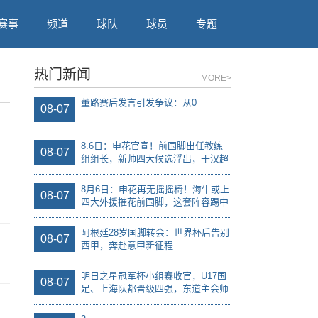
赛事
频道
球队
球员
专题
热门新闻
MORE>
董路赛后发言引发争议：从0
08-07
8.6日：申花官宣！前国脚出任教练
08-07
组组长，新帅四大候选浮出，于汉超
救火？
8月6日：申花再无摇摇椅！海牛或上
08-07
四大外援摧花前国脚，这套阵容踢中
甲都困难
阿根廷28岁国脚转会：世界杯后告别
08-07
西甲，奔赴意甲新征程
明日之星冠军杯小组赛收官，U17国
08-07
足、上海队都晋级四强，东道主会师
决赛？