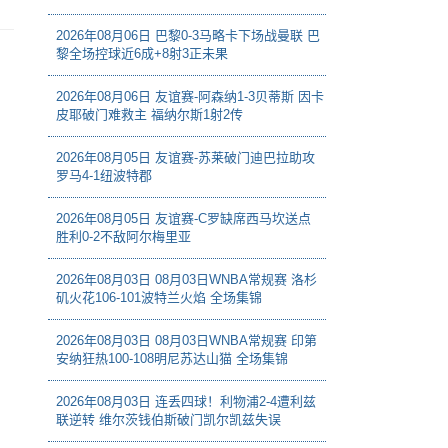
2026年08月06日 巴黎0-3马略卡下场战曼联 巴
黎全场控球近6成+8射3正未果
2026年08月06日 友谊赛-阿森纳1-3贝蒂斯 因卡
皮耶破门难救主 福纳尔斯1射2传
2026年08月05日 友谊赛-苏莱破门迪巴拉助攻
罗马4-1纽波特郡
2026年08月05日 友谊赛-C罗缺席西马坎送点
胜利0-2不敌阿尔梅里亚
2026年08月03日 08月03日WNBA常规赛 洛杉
矶火花106-101波特兰火焰 全场集锦
2026年08月03日 08月03日WNBA常规赛 印第
安纳狂热100-108明尼苏达山猫 全场集锦
2026年08月03日 连丢四球！利物浦2-4遭利兹
联逆转 维尔茨钱伯斯破门凯尔凯兹失误