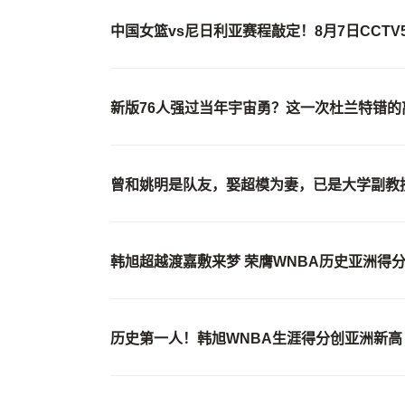
中国女篮vs尼日利亚赛程敲定！8月7日CCT
新版76人强过当年宇宙勇？这一次杜兰特错的
曾和姚明是队友，娶超模为妻，已是大学副教
韩旭超越渡嘉敷来梦 荣膺WNBA历史亚洲得
历史第一人！韩旭WNBA生涯得分创亚洲新高