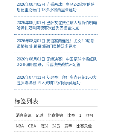
2026年08月02日 连丢两球！皇马2-2佛罗伦萨
恩德里克破门 18岁小将西里亚建功
2026年08月01日 巴萨友谊赛点球大战负伯明翰
哈姆扎双响阿德耶米首秀巴德吉失点
2026年08月01日 友谊赛两连胜！尤文2-0尼斯
道格拉斯·路易斯破门奥博沃多建功
2026年08月01日 无缘决赛！中国足球小将红队
0-2亚洲明星联，后者决赛战杭州足管
2026年07月31日 友尽赛！拜仁多点开花15-0大
胜罗塔埃根 四人双响17岁阿索莫建功
标签列表
消息资讯
足球
比赛集锦
比赛
1
欧冠
NBA
CBA
篮球
球员
意甲
比赛录像