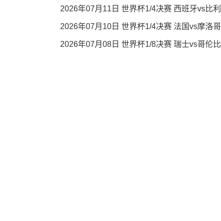
2026年07月11日 世界杯1/4决赛 西班牙vs比
2026年07月10日 世界杯1/4决赛 法国vs摩洛
2026年07月08日 世界杯1/8决赛 瑞士vs哥伦