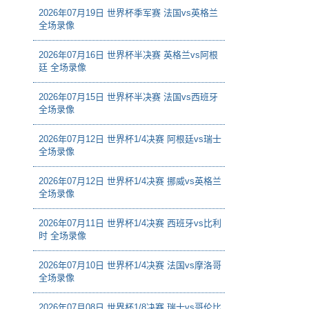
2026年07月19日 世界杯季军赛 法国vs英格兰
全场录像
2026年07月16日 世界杯半决赛 英格兰vs阿根
廷 全场录像
2026年07月15日 世界杯半决赛 法国vs西班牙
全场录像
2026年07月12日 世界杯1/4决赛 阿根廷vs瑞士
全场录像
2026年07月12日 世界杯1/4决赛 挪威vs英格兰
全场录像
2026年07月11日 世界杯1/4决赛 西班牙vs比利
时 全场录像
2026年07月10日 世界杯1/4决赛 法国vs摩洛哥
全场录像
2026年07月08日 世界杯1/8决赛 瑞士vs哥伦比