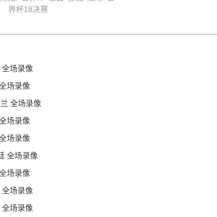
界杯18决赛
刺 全场录像
 全场录像
米兰 全场录像
 全场录像
 全场录像
根廷 全场录像
 全场录像
士 全场录像
兰 全场录像