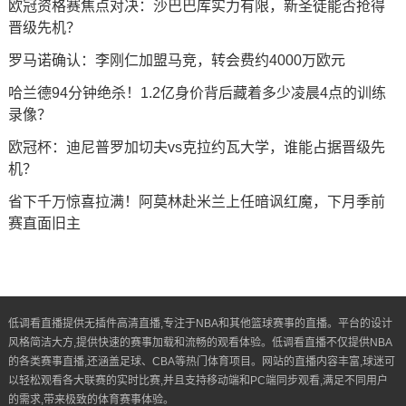
欧冠资格赛焦点对决：沙巴巴库实力有限，新圣徒能否抢得
晋级先机？
罗马诺确认：李刚仁加盟马竞，转会费约4000万欧元
哈兰德94分钟绝杀！1.2亿身价背后藏着多少凌晨4点的训练
录像？
欧冠杯：迪尼普罗加切夫vs克拉约瓦大学，谁能占据晋级先
机？
省下千万惊喜拉满！阿莫林赴米兰上任暗讽红魔，下月季前
赛直面旧主
低调看直播提供无插件高清直播,专注于NBA和其他篮球赛事的直播。平台的设计
风格简洁大方,提供快速的赛事加载和流畅的观看体验。低调看直播不仅提供NBA
的各类赛事直播,还涵盖足球、CBA等热门体育项目。网站的直播内容丰富,球迷可
以轻松观看各大联赛的实时比赛,并且支持移动端和PC端同步观看,满足不同用户
的需求,带来极致的体育赛事体验。