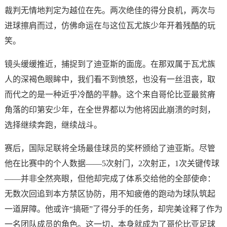
裁判无情地判定为越位在先。两次绝佳的得分良机，两次与
进球擦肩而过，仿佛命运在与这位瓦尤族少年开着残酷的玩
笑。
镜头缓缓推近，捕捉到了迪亚斯的面庞。在那双属于瓦尤族
人的深褐色眼眸中，我们看不到愤怒，也没有一丝沮丧，取
而代之的是一种近乎冷酷的平静。这个来自哥伦比亚最贫瘠
角落的印第安少年，在全世界都以为他将因此崩溃的时刻，
选择继续奔跑，继续战斗。
赛后，国际足联将全场最佳球员的奖杯颁给了迪亚斯。尽管
他在比赛中的个人数据——5次射门，2次射正，1次关键传球
——并非全然亮眼，但他却完成了体系交给他的全部使命：
无数次回追到本方禁区协防，用不知疲倦的跑动为球队筑起
一道屏障。他或许“搞砸”了得分手的任务，却完美诠释了作为
一名团队成员的角色。这一切，本身就成为了哥伦比亚足球