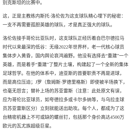
别克斯坦的比赛中。
这，正是主教练内斯托·洛伦佐为这支球队精心埋下的秘密：
一支不再需要孤胆英雄的球队，才是真正强大的球队。
洛伦佐接手哥伦比亚队时，这支球队正经历着自巴尔德拉马
时代以来最深的低谷：无缘2022年世界杯，老一代核心球员
集体步入黄昏，国内舆论哀鸿遍野。他没有选择去“重建”一个
英雄，而是着手“重建”了整片土壤，构建起了一个全新的集体
足球哲学。在他的体系中，迪亚斯的首要职责不再是进球，
而是高位压迫；J罗（詹姆斯·罗德里格斯）即使被半场换下，
也毫无怨言；替补上场的苏亚雷斯（注意：此处原文有误，
应为哥伦比亚球员，如夸德拉多或卡尔多纳等，与乌拉圭球
员苏亚雷斯区分）立刻就能送出助攻。每个人，都成为了这
台精密机器上不可或缺的螺丝钉，包括那个身价高达4500万
欧元的瓦尤族超级巨星。