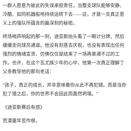
一群人愿意为彼此的失误承担责任，当整支球队能够安静、
冷酷、如同机器般地持续运转下去——这，才是一支真正意
义上的强队所蕴含的最深刻的秘密。
终场哨声响起的那一刻，迪亚斯抬头看了一眼计分牌，然后
缓缓走向球员通道。他没有刻意去庆祝，也没有表现出任何
强烈的情绪宣泄，仿佛仅仅是结束了一场再普通不过的工
作。也许，在这个瓦尤族少年的心中，他第一次真正理解了
父亲教导他的那句老话：
“孩子，真正的成长，并非意味着你从此不再犯错。而是当你
犯了错之后，你的世界不会因此而轰然坍塌。”
《迪亚斯赛后有感》
荒漠童年苦作根，