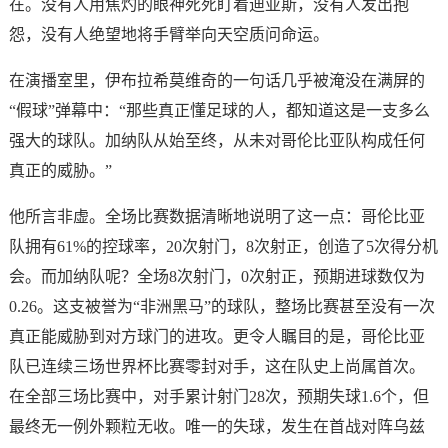
在。没有人用焦灼的眼神死死盯着迪亚斯，没有人发出抱
怨，没有人绝望地将手臂举向天空质问命运。
在演播室里，伊布拉希莫维奇的一句话几乎被淹没在满屏的
“假球”弹幕中：“那些真正懂足球的人，都知道这是一支多么
强大的球队。加纳队从始至终，从未对哥伦比亚队构成任何
真正的威胁。”
他所言非虚。全场比赛数据清晰地说明了这一点：哥伦比亚
队拥有61%的控球率，20次射门，8次射正，创造了5次得分机
会。而加纳队呢？全场8次射门，0次射正，预期进球数仅为
0.26。这支被誉为“非洲黑马”的球队，整场比赛甚至没有一次
真正能威胁到对方球门的进攻。更令人瞩目的是，哥伦比亚
队已连续三场世界杯比赛零封对手，这在队史上尚属首次。
在全部三场比赛中，对手累计射门28次，预期失球1.6个，但
最终无一例外颗粒无收。唯一的失球，发生在首战对阵乌兹