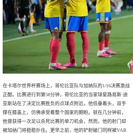
在卡塔尔世界杯赛场上，哥伦比亚队与加纳队的1/16决赛激战
正酣。比赛进行到第58分钟，哥伦比亚的当家球星路易斯·迪
亚斯站在了决定比赛胜负的点球点附近。他低垂着头，双手
撑在膝盖上，仿佛承受着整个国家的期盼。就在几分钟前，
他曾获得一次足以杀死比赛的单刀机会，然而，他的射门却
被加纳门将稳稳扑住。更早之前，他的铲射破门同样被VAR