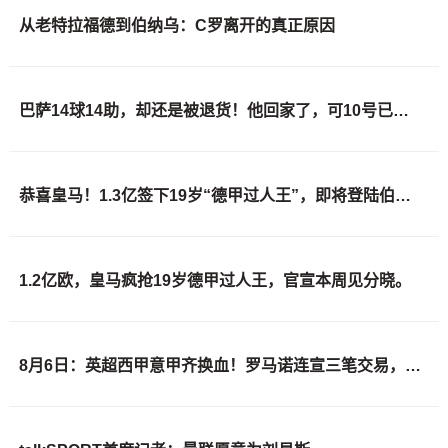
从老特拉福德到伯纳乌：C罗离开的真正原因
巴萨14球14助，却还是被退货！他回家了，可10号已经穿在别人身上
恭喜皇马！1.3亿签下19岁“德甲过人王”，即将登陆伯纳乌！
1.2亿欧，皇马疯抢19岁德甲过人王，官宣本周见分晓。
8月6日：英超西甲意甲齐换血！罗马诺连宣三笔交易，吉马良斯领衔夏窗夜