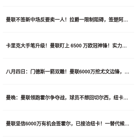
曼联不签新中场反要卖一人！拉爵一限制阻碍，签楚阿梅尼恐成空谈
卡里克大手笔升级！曼联盯上 6500 万欧冠神锋！实力碾压塞斯科
八月四日：门德斯一箭双雕！曼联6000万挖尤文边锋，水货齐尔克泽被当筹码甩回意甲
曼晚：曼联领跑霍尔争夺战，球员不想回切尔西，纽卡想要6000万镑
曼联坚信6000万有机会签霍尔，已接洽纽卡！一替代候选仅需1400万