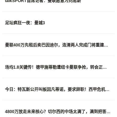
talkSPORT首席记者：曼联愿意为刘易斯
足坛疯狂一夜：曼城3
曼联400万先租后卖巴因迪尔，连清两人完成门将重建！下一步或出租齐尔克泽
场均1.8关键传！德甲施蒂勒遭纽卡曼联争抢，转会正推进
今日：特瓦斯公开叫板因凡蒂诺，要求辞职！西甲危机加剧，欧超启动倒计时，反对声浪四起
4800万放走未来核心？切尔西的中场太满了，满到把答案送给了死敌曼联