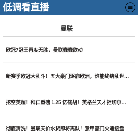
低调看直播
曼联
欧冠7冠王再度无胜，曼联蠢蠢欲动
新赛季欧冠大乱斗！五大豪门逐鹿欧洲，谁能终结乱世登顶封神？
挖空英超！拜仁重磅 1.25 亿截胡！英格兰天才拒切尔西铁心赴德甲
彻底清洗！曼联天价水货即将离队！意甲豪门火速接盘