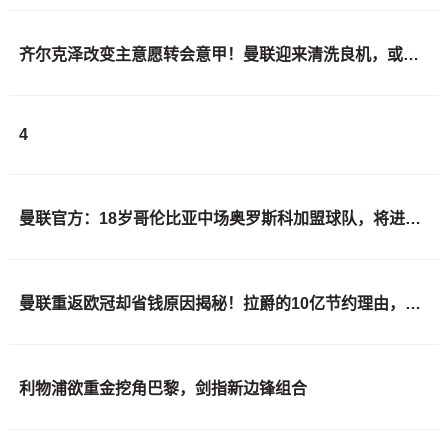
齐尔克泽改变主意愿转会意甲！曼联迎来清洗良机，或因拉什福德回归
4
曼联官方：18岁哥伦比亚中场奥罗斯科加盟球队，将进入青训体系
曼联重返欧冠却省钱原因揭秘！拉爵的10亿节约理由，新主场计划影响转会
利物浦欲重金挖角巴黎，剑指新边锋组合