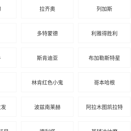
切
拉齐奥
列加斯
多特蒙德
利雅得胜利
手
斯肯迪亚
布加勒斯特星
林肯红色小鬼
哥本哈根
拉发
波兹南莱赫
阿拉木图凯拉特