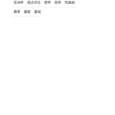
亚洲杯
观点评论
德甲
西甲
阿森纳
赛季
曼联
曼城