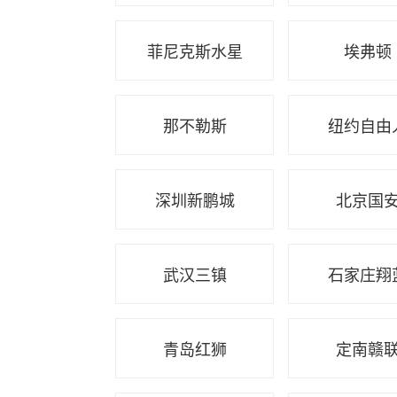
菲尼克斯水星
埃弗顿
那不勒斯
纽约自由
深圳新鹏城
北京国
武汉三镇
石家庄翔
青岛红狮
定南赣