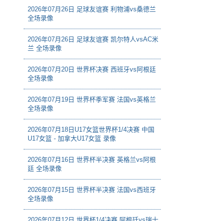
2026年07月26日 足球友谊赛 利物浦vs桑德兰
全场录像
2026年07月26日 足球友谊赛 凯尔特人vsAC米
兰 全场录像
2026年07月20日 世界杯决赛 西班牙vs阿根廷
全场录像
2026年07月19日 世界杯季军赛 法国vs英格兰
全场录像
2026年07月18日U17女篮世界杯1/4决赛 中国
U17女篮 - 加拿大U17女篮 录像
2026年07月16日 世界杯半决赛 英格兰vs阿根
廷 全场录像
2026年07月15日 世界杯半决赛 法国vs西班牙
全场录像
2026年07月12日 世界杯1/4决赛 阿根廷vs瑞士