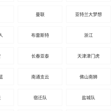
曼联
亚特兰大梦想
人
布雷斯特
浙江
安
长春亚泰
天津津门虎
蓝
南通支云
佛山南狮
联
宿迁队
盐城队