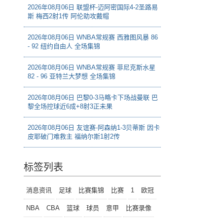
2026年08月06日 联盟杯-迈阿密国际4-2圣路易
斯 梅西2射1传 阿伦助攻戴帽
2026年08月06日 WNBA常规赛 西雅图风暴 86
- 92 纽约自由人 全场集锦
2026年08月06日 WNBA常规赛 菲尼克斯水星
82 - 96 亚特兰大梦想 全场集锦
2026年08月06日 巴黎0-3马略卡下场战曼联 巴
黎全场控球近6成+8射3正未果
2026年08月06日 友谊赛-阿森纳1-3贝蒂斯 因卡
皮耶破门难救主 福纳尔斯1射2传
标签列表
消息资讯
足球
比赛集锦
比赛
1
欧冠
NBA
CBA
篮球
球员
意甲
比赛录像