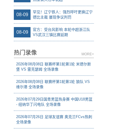
罕见！辽宁铁人：强烈呼吁更换辽宁
08-09
德比主裁 屡现争议判罚
官方：受台风影响 本轮中超浙江队
08-09
VS武汉三镇比赛延期
热门录像
MORE>
2026年08月08日 联赛杯第1轮第1轮 米德尔斯
堡 VS 雷克瑟姆 全场录像
2026年08月08日 联赛杯第1轮第1轮 狼队 VS
维尔港 全场录像
2026年07月29日国青男篮热身赛 中国U18男篮
- 纽纳华丁闪电队 全场录像
2026年07月26日 足球友谊赛 奥克兰FCvs热刺
全场录像