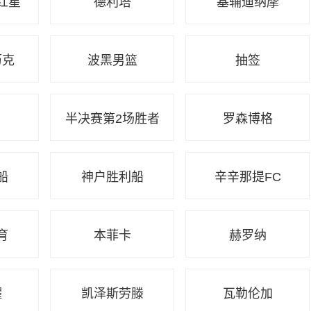
红星
德利塔
基辅迪纳摩
历克
波黑男篮
抽签
半决赛第2场胜者
罗森博格
船
神户胜利船
辛辛那提FC
育
本菲卡
赫罗纳
耀
凯泽斯劳滕
瓦勒伦加