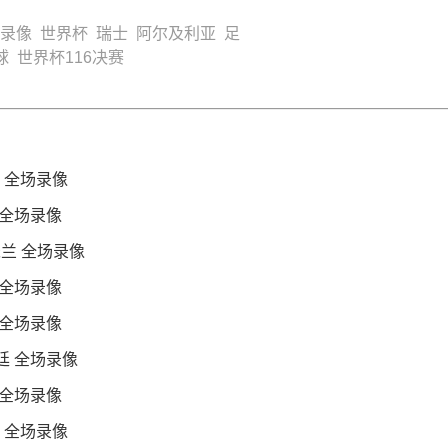
赛录像
世界杯
瑞士
阿尔及利亚
足
球
世界杯116决赛
刺 全场录像
 全场录像
米兰 全场录像
 全场录像
 全场录像
根廷 全场录像
 全场录像
士 全场录像