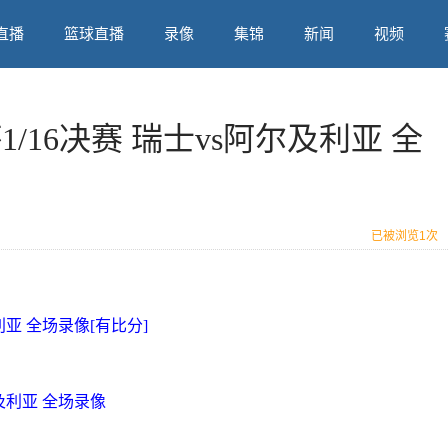
直播
篮球直播
录像
集锦
新闻
视频
杯1/16决赛 瑞士vs阿尔及利亚 全
已被浏览
1次
及利亚 全场录像[有比分]
尔及利亚 全场录像