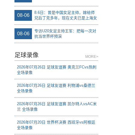
8.6日：曾是中国女足主帅，嫁给师
08-06
兄后丁克多年，现在丈夫已是上海女
足领队
专访U20女足主帅王军：把每一次对
08-06
抗当世界杯预演
足球录像
MORE>
2026年07月26日 足球友谊赛 奥克兰FCvs热刺
全场录像
2026年07月26日 足球友谊赛 利物浦vs桑德兰
全场录像
2026年07月26日 足球友谊赛 凯尔特人vsAC米
兰 全场录像
2026年07月20日 世界杯决赛 西班牙vs阿根廷
全场录像