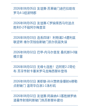
2026年08月05日 友谊赛-苏莱破门迪巴拉助攻
罗马4-1纽波特郡
2026年08月05日 友谊赛-C罗缺席西马坎送点
胜利0-2不敌阿尔梅里亚
2026年08月03日 连丢四球！利物浦2-4遭利兹
联逆转 维尔茨钱伯斯破门凯尔凯兹失误
2026年08月02日 巴甲-内马尔首发 桑托斯0-0瑞
模贝雷
2026年08月02日 无缘七连胜！迈阿密2-2哥伦
布 苏牙传射卡塞米罗乌龙梅西替补登场
2026年08月02日 美职联-孙兴慜转身爆射&穆勒
点射破门 温哥华白浪1-1洛杉矶
2026年08月02日 友谊赛-阿森纳4-1客胜赫罗纳
道曼传射措利斯破门热苏斯替补建功