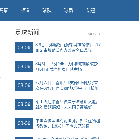
赛事
频道
球队
球员
专题
足球新闻
MORE>
8.6日：浮嶋敏再演轮换神操作？U17
08-06
国足末战勒沃库森验货名单曝光
8月6日：乌拉圭主力国脚前腰将在8
08-06
月6日正式亮相泰山队主场
八月六日：喜讯！3支德甲球队将首
08-06
次在8月7日官宣确认6位中国国脚加
盟
泰山终迎惊喜！仅次于陈蒲谢文能，
08-06
21岁青妖崛起，未来国足新锋线！
中国首位留洋的前国脚，如今在赣超
08-06
当教练，1.9米儿子也选足球路