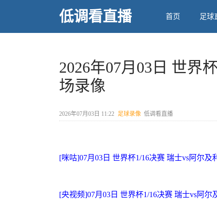
低调看直播
首页
足球
2026年07月03日 世界
场录像
2026年07月03日 11:22
足球录像
低调看直播
[咪咕]07月03日 世界杯1/16决赛 瑞士vs阿尔
[央视频]07月03日 世界杯1/16决赛 瑞士vs阿