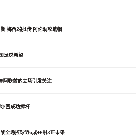
路易斯 梅西2射1传 阿伦助攻戴帽
中国足球希望
与阿联酋的立场引发关注
切尔西成功捧杯
 巴黎全场控球近6成+8射3正未果