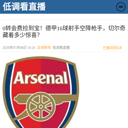
低调看直播
0转会费捡到宝！德甲16球射手空降枪手，切尔奇
藏着多少惊喜？
2026年07月08日 10:24
足球新闻
低调看直播
已被浏览
6次