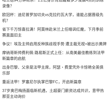
哈兰德94分钟绝杀！1.2亿身价背后藏着多少凌晨4点的训练
录像？
欧冠杯：迪尼普罗加切夫vs克拉约瓦大学，谁能占据晋级先
机？
省下千万惊喜拉满！阿莫林赴米兰上任暗讽红魔，下月季前
赛直面旧主
争议！埃及主帅启用反种族歧视手势 遭主裁无视+被出示黄牌
摩纳哥新帅费利佩·路易斯正式上任：从南美最佳教练到法甲
新篇章的启航
出身巴黎、父亲是法甲主席，阿瑟・费里凭外卡惊艳全英俱
乐部
重返法甲！罗塞尼尔执掌巴黎FC，开启新篇章
37岁奥巴梅扬面临新机遇，土超豪门薪资达成共识，意甲热
那亚主动询价