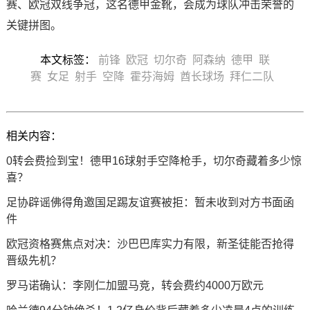
赛、欧冠双线争冠，这名德甲金靴，会成为球队冲击荣誉的
关键拼图。
本文标签：
前锋
欧冠
切尔奇
阿森纳
德甲
联
赛
女足
射手
空降
霍芬海姆
酋长球场
拜仁二队
相关内容：
0转会费捡到宝！德甲16球射手空降枪手，切尔奇藏着多少惊
喜？
足协辟谣佛得角邀国足踢友谊赛被拒：暂未收到对方书面函
件
欧冠资格赛焦点对决：沙巴巴库实力有限，新圣徒能否抢得
晋级先机？
罗马诺确认：李刚仁加盟马竞，转会费约4000万欧元