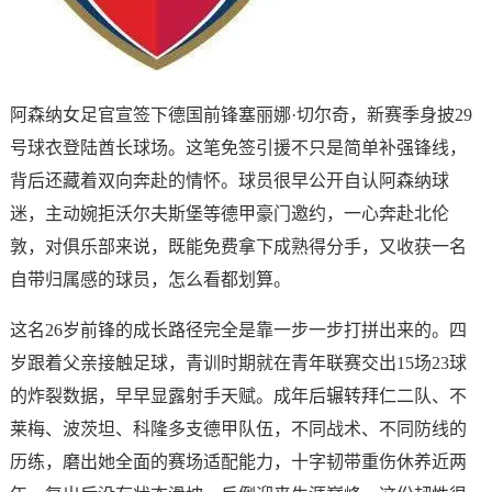
阿森纳女足官宣签下德国前锋塞丽娜·切尔奇，新赛季身披29
号球衣登陆酋长球场。这笔免签引援不只是简单补强锋线，
背后还藏着双向奔赴的情怀。球员很早公开自认阿森纳球
迷，主动婉拒沃尔夫斯堡等德甲豪门邀约，一心奔赴北伦
敦，对俱乐部来说，既能免费拿下成熟得分手，又收获一名
自带归属感的球员，怎么看都划算。
这名26岁前锋的成长路径完全是靠一步一步打拼出来的。四
岁跟着父亲接触足球，青训时期就在青年联赛交出15场23球
的炸裂数据，早早显露射手天赋。成年后辗转拜仁二队、不
莱梅、波茨坦、科隆多支德甲队伍，不同战术、不同防线的
历练，磨出她全面的赛场适配能力，十字韧带重伤休养近两