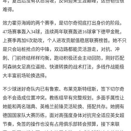
年，复出后没有状态滑坡，反倒迎来生涯巅峰，这份韧性很
难得。
效力霍芬海姆的两个赛季，是切尔奇彻底打出身价的阶段。
47场赛事轰入34球，连续两年联赛轰进16球拿下德甲金靴，
上赛季再加9次助攻，个人进攻贡献值稳居联赛榜首。她不只
是只会站桩抢点的中锋，双边路都能灵活游走，对抗、冲
刺、门前终结样样均衡，跑动积极还会主动回防，刚好匹配
阿森纳女足高位逼抢、快速转换的战术打法，多线作战能极
大丰富前场轮换选择。
不少球迷好奇队内已有鲁索、布莱克斯特纽斯，签下切尔奇
会不会造成位置冲突。教练组早有完整规划，多面手属性让
她能和两名瑞典、英格兰前锋灵活轮换、搭配共存。她拥有
德国国家队大赛历练，面对高强度身体对抗完全适应英女超
节奏，免签的操作也没有占用俱乐部转会预算，接下来联