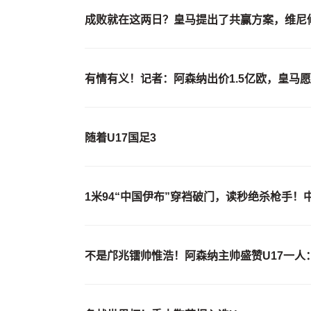
成败就在这两日？皇马提出了共赢方案，维尼
有情有义！记者：阿森纳出价1.5亿欧，皇马
随着U17国足3
1米94“中国伊布”穿裆破门，读秒绝杀枪手！
不是邝兆镭帅惟浩！阿森纳主帅盛赞U17一人