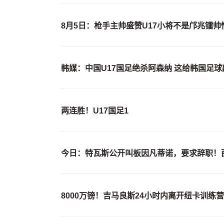
8月5日：枪手主帅盛赞U17小将不是邝兆镭
韩媒：中国U17国足绝杀阿森纳 这给韩国足
两连胜！U17国足1
今日：特瓦斯公开叫板因凡蒂诺，要求辞职！
8000万镑！吉马良斯24小时内离开纽卡训练