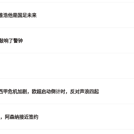
帅惟浩他是国足未来
球敲响了警钟
西甲危机加剧，欧超启动倒计时，反对声浪四起
营，阿森纳接近签约