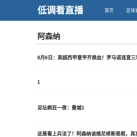
低调看直播
首页
足球
阿森纳
8月6日：英超西甲意甲齐换血！罗马诺连宣
1
足坛疯狂一夜：曼城3
这是看上兵法了！阿森纳谈维尼修斯是假，其