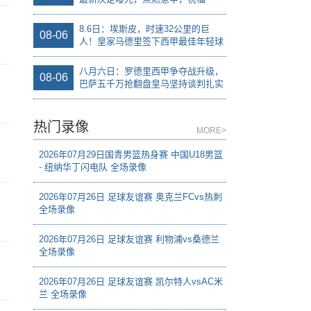
8.6日：埃斯皮，时速32公里的巨
08-06
人！皇家马德里签下西甲最佳年轻球
员
八月六日：罗德里西甲争夺战升级，
08-06
巴萨五千万抢翻盘皇马坚持谈判扎实
补强中场
热门录像
MORE>
2026年07月29日国青男篮热身赛 中国U18男篮
- 纽纳华丁闪电队 全场录像
2026年07月26日 足球友谊赛 奥克兰FCvs热刺
全场录像
2026年07月26日 足球友谊赛 利物浦vs桑德兰
全场录像
2026年07月26日 足球友谊赛 凯尔特人vsAC米
兰 全场录像