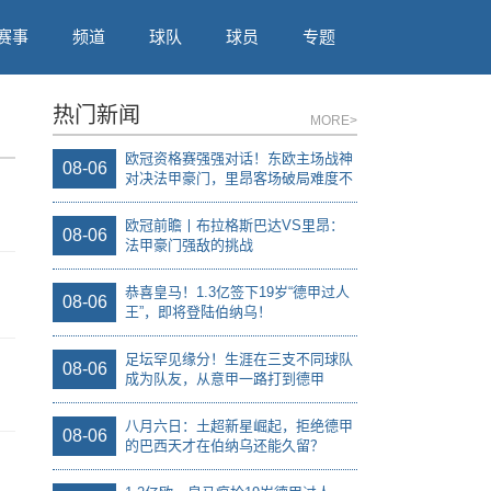
赛事
频道
球队
球员
专题
热门新闻
MORE>
欧冠资格赛强强对话！东欧主场战神
08-06
对决法甲豪门，里昂客场破局难度不
小
欧冠前瞻丨布拉格斯巴达VS里昂：
08-06
法甲豪门强敌的挑战
恭喜皇马！1.3亿签下19岁“德甲过人
08-06
王”，即将登陆伯纳乌！
足坛罕见缘分！生涯在三支不同球队
08-06
成为队友，从意甲一路打到德甲
八月六日：土超新星崛起，拒绝德甲
08-06
的巴西天才在伯纳乌还能久留？