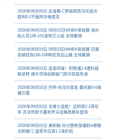
2026年08月05日 友谊赛-C罗缺席西马坎送点
胜利0-2不敌阿尔梅里亚
2026年08月03日 08月03日WNBA常规赛 洛杉
矶火花106-101波特兰火焰 全场集锦
2026年08月03日 08月03日WNBA常规赛 印第
安纳狂热100-108明尼苏达山猫 全场集锦
2026年08月03日 连丢四球！利物浦2-4遭利兹
联逆转 维尔茨钱伯斯破门凯尔凯兹失误
2026年08月02日 巴甲-内马尔首发 桑托斯0-0瑞
模贝雷
2026年08月02日 无缘七连胜！迈阿密2-2哥伦
布 苏牙传射卡塞米罗乌龙梅西替补登场
2026年08月02日 美职联-孙兴慜转身爆射&穆勒
点射破门 温哥华白浪1-1洛杉矶