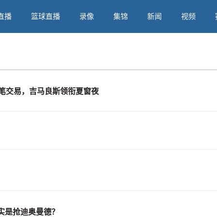
直播
篮球直播
录像
集锦
新闻
视频
三笔交易，吉马良斯领衔夏窗夜
实是抢迪奥曼德？