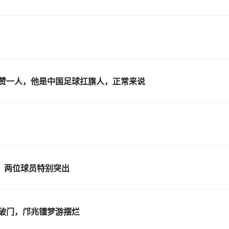
狂赞一人，他是中国足球扛旗人，正常来说
，两位球员特别突出
场破门，邝兆镭梦游摆烂