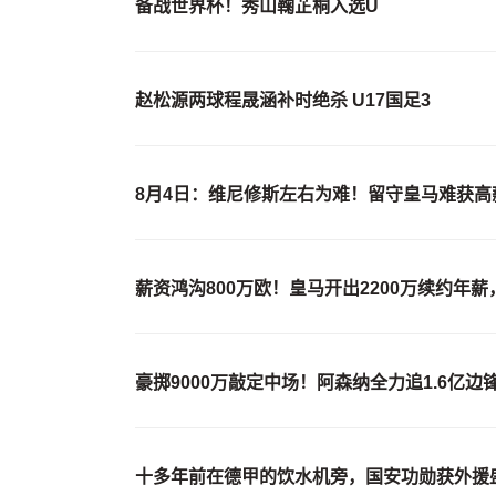
备战世界杯！秀山鞠芷桐入选U
赵松源两球程晟涵补时绝杀 U17国足3
8月4日：维尼修斯左右为难！留守皇马难获
薪资鸿沟800万欧！皇马开出2200万续约年薪
豪掷9000万敲定中场！阿森纳全力追1.6亿
十多年前在德甲的饮水机旁，国安功勋获外援