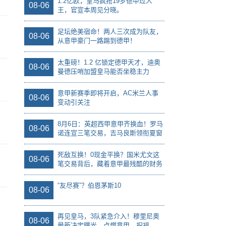
1.2亿欧，皇马疯抢19岁德甲过人
08-06
王，官宣本周见分晓。
足坛绝美宿命！两人三次成为队友，
08-06
从意甲豪门一路踢到德甲！
太重磅！1.2 亿锁定德甲天才，迪奥
08-06
曼德压哨加盟皇马能否坐稳主力
意甲新赛季即将开启，AC米兰人事
08-06
变动引关注
8月6日：英超西甲意甲齐换血！罗马
08-06
诺连宣三笔交易，吉马良斯领衔夏窗
夜
死敌互换！0现金平换？国米尤文这
08-06
笔交易背后，藏着意甲最残酷的财务
账本
“友尽赛”？伯恩茅斯10
08-06
再见皇马，3队紧急介入！穆里尼奥
08-06
最新决定曝光，点燃意甲，祝福