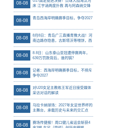
U17国足挺进决赛！点球大战淘汰河
08-08
床 江宇涵两度扑救 再与阿森纳交锋
青岛西海岸明确赛季目标，争夺2027
08-08
8月8日：青岛广三直播青豫大战！河
08-08
南边路存隐患，古斯塔沃等喂饼，西
海岸剑指亚冠
8.8日：山东泰山亚冠遭停赛两年，
08-08
639万罚款背后，谁的锅？
记者：西海岸明确赛季目标，不排斥
08-08
争夺2027
对U20女足主教练王军近日接受媒体
08-08
采访对话的解读
马拉卡纳球场：2027年女足世界杯的
08-08
主舞台，承载历史与未来的交汇点
赛场传捷报！周口健儿省运会斩获4
08-08
金3银 女足（甲组）创历史摘银