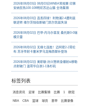
2026年08月03日 08月03日WNBA常规赛 印第
安纳狂热100-108明尼苏达山猫 全场集锦
2026年08月03日 连丢四球！利物浦2-4遭利兹
联逆转 维尔茨钱伯斯破门凯尔凯兹失误
2026年08月02日 巴甲-内马尔首发 桑托斯0-0瑞
模贝雷
2026年08月02日 无缘七连胜！迈阿密2-2哥伦
布 苏牙传射卡塞米罗乌龙梅西替补登场
2026年08月02日 美职联-孙兴慜转身爆射&穆勒
点射破门 温哥华白浪1-1洛杉矶
标签列表
消息资讯
足球
比赛集锦
比赛
1
欧冠
NBA
CBA
篮球
球员
意甲
比赛录像