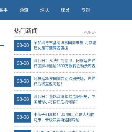
赛事
频道
球队
球员
专题
热门新闻
MORE>
邹梦瑶与布基纳法索国脚来投 北京城
08-08
建女足再迎两名强援
8月8日：从法甲到德甲，阿根廷世界
08-08
杯国脚梅迪纳2500万欧转会勒沃库森
阿根廷25岁国脚告别欧洲赛场，世界
08-08
杯后将重返阿超！
8月8日：董路深陷年龄造假困局，中
08-08
国足球小将信任危机何解？
小伙子们真棒！U17国足点球大战胜
08-08
河床，晋级决赛再遇阿森纳