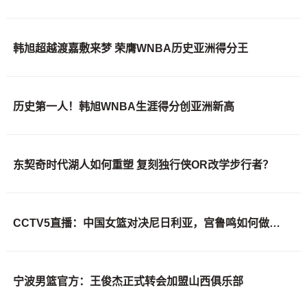
韩旭超越渡嘉敷来梦 荣膺WNBA历史亚洲得分王
历史第一人！韩旭WNBA生涯得分创亚洲新高
东契奇时代湖人如何重塑 复刻独行侠OR改学步行者？
CCTV5直播：中国女篮对决尼日利亚，宫鲁鸣如何做出艰难取舍
宁波男篮官方：王俊杰正式转会加盟山西俱乐部