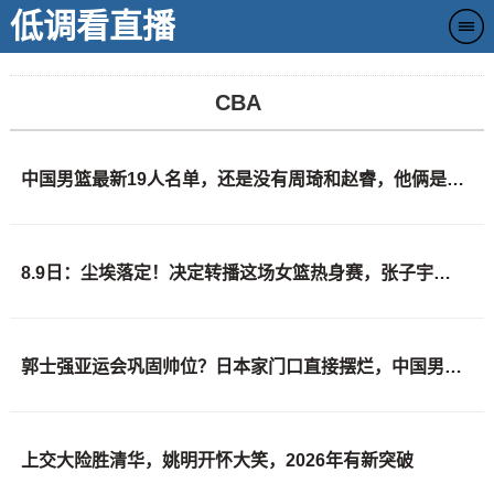
低调看直播
CBA
中国男篮最新19人名单，还是没有周琦和赵睿，他俩是真回不来了
8.9日：尘埃落定！决定转播这场女篮热身赛，张子宇领衔，可韩旭李月汝全没来
郭士强亚运会巩固帅位？日本家门口直接摆烂，中国男篮全主力出击
上交大险胜清华，姚明开怀大笑，2026年有新突破