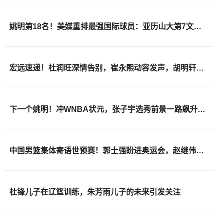
姚明第18名！美媒重排最强国际球员：亚历山大第7文班亚马屈居50
宏远速递！杜润旺深情告别，崔永熙动容发声，胡明轩正式归队
下一个姚明！冲WNBA状元，张子宇选秀前景一路飙升，位居第二位
中国男篮集体寄语世预赛！郭士强盼进奥运会，赵继伟强调彼此信任
杜锋儿子在辽篮训练，朱芳雨儿子的未来引发关注