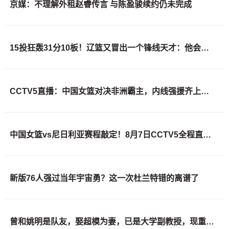
京媒：不理解外租赵睿传言 与陈盈骏续约仍未完成
15投狂轰31分10板！辽篮又冒出一个锋线天才：他会是下一个张镇麟吗？
CCTV5直播：中国女篮对决非洲霸主，内线强援齐上阵，敌手实力不容小觑
中国女篮vs尼日利亚赛程敲定！8月7日CCTV5全程直播，杨舒予迎来归队首战
新版76人强过当年宇宙勇？这一次杜兰特错的离谱了
曾和姚明是队友，娶超模为妻，已是大学副教授，现重返宏远管理层