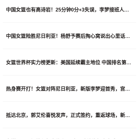
中国女篮也有高诗岩！25分钟0分+3失误，李梦接班人掉链子
中国女篮险胜尼日利亚！杨舒予赛后掏心窝说出心里话，说的很实在
女篮世界杯实力榜更新：美国延续霸主地位 中国排名第六 日本位列第十
热身赛开打！女篮对阵尼日利亚，新版李梦迎首秀，宫鲁鸣检验成效
抵达北京，郭艾伦喜悦发声，正式签约，重返球场，新岗位曝光