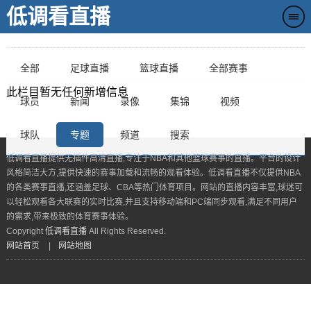
低调看直播
全部
足球直播
篮球直播
全部赛事
此栏目暂无任何新增信息
球员
新闻
录像
集锦
视频
球队
专题
频道
搜索
低调看直播提供无插件高清直播,专注于NBA和其他篮球赛事的直播。平台的设计
风格简洁大方,提供快速的赛事加载和流畅的观看体验。低调看直播不仅提供NBA
的各类赛事直播,还涵盖足球、CBA等热门体育项目。网站的直播内容丰富,球迷可
以轻松观看各大联赛的实时比赛,并且支持移动端和PC端同步观看,满足不同用户
的需求,带来极致的体育赛事体验。
Copyright
低调看直播
All Rights Reserved.
网站首页
|
网站地图