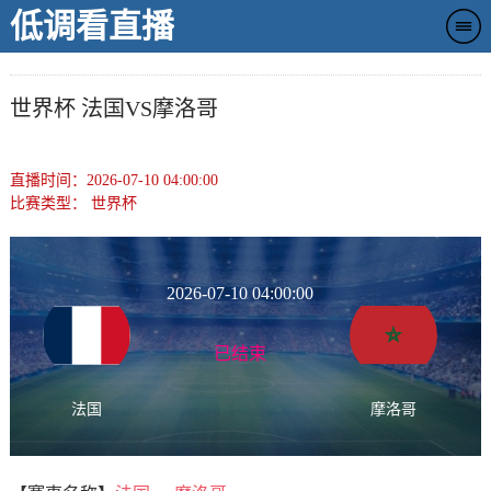
低调看直播
世界杯 法国VS摩洛哥
直播时间：2026-07-10 04:00:00
比赛类型：
世界杯
2026-07-10 04:00:00
已结束
法国
摩洛哥