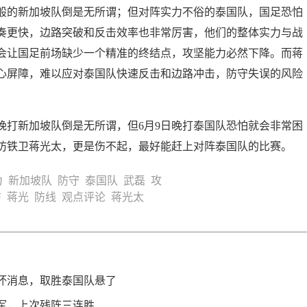
般的新加坡队倒是无所谓；但对阵实力不俗的泰国队，国足恐怕
奏更快，边路突破和反击效率也非常厉害，他们的整体实力与战
会让国足前场缺少一个精准的终结点，攻坚能力必然下降。而蒋
心屏障，难以应对泰国队快速反击和边路冲击，防守失误的风险
晚打新加坡队倒是无所谓，但6月9日晚打泰国队恐怕就会非常困
防铁卫蒋光太，更是伤不起，最好能赶上对阵泰国队的比赛。
力
新加坡队
防守
泰国队
武磊
攻
防
蒋光
防线
观点评论
蒋光太
坏消息，取胜泰国队悬了
冠军，上次残阵三连胜