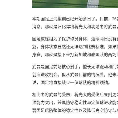
本期国足上海集训已经开始多日了。目前，2
消息。那就是归化悍将蒋光太和功勋老将武磊
国足教练组为了保护球员身体，连续两日没有
复，身体状态显然还无法达到比赛标准。如果
身赛。那就是接下来打新加坡和泰国队的两场
武磊是国足前场核心射手，擅长无球跑动和门
创造进攻机会。但从武磊目前的情况看，他未
说，国足将直接缺少一位球队的精神领袖。
相比老将武磊的受伤，蒋光太的受伤后果则更
顶能力突出，兼具防守稳定性与定位球进攻能
弱国足后防整体的稳定性以及降低高空防守与