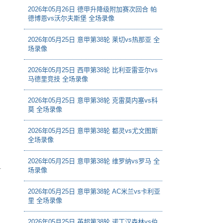
2026年05月26日 德甲升降级附加赛次回合 帕
德博恩vs沃尔夫斯堡 全场录像
2026年05月25日 意甲第38轮 莱切vs热那亚 全
场录像
2026年05月25日 西甲第38轮 比利亚雷亚尔vs
马德里竞技 全场录像
2026年05月25日 意甲第38轮 克雷莫内塞vs科
莫 全场录像
2026年05月25日 意甲第38轮 都灵vs尤文图斯
全场录像
2026年05月25日 意甲第38轮 维罗纳vs罗马 全
场录像
2026年05月25日 意甲第38轮 AC米兰vs卡利亚
里 全场录像
2026年05月25日 英超第38轮 诺丁汉森林vs伯