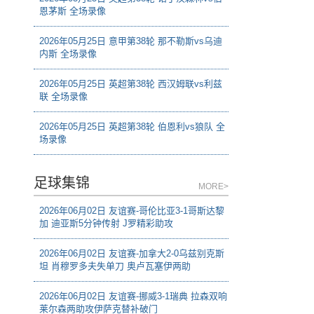
恩茅斯 全场录像
2026年05月25日 意甲第38轮 那不勒斯vs乌迪
内斯 全场录像
2026年05月25日 英超第38轮 西汉姆联vs利兹
联 全场录像
2026年05月25日 英超第38轮 伯恩利vs狼队 全
场录像
足球集锦
MORE>
2026年06月02日 友谊赛-哥伦比亚3-1哥斯达黎
加 迪亚斯5分钟传射 J罗精彩助攻
2026年06月02日 友谊赛-加拿大2-0乌兹别克斯
坦 肖穆罗多夫失单刀 奥卢瓦塞伊两助
2026年06月02日 友谊赛-挪威3-1瑞典 拉森双响
莱尔森两助攻伊萨克替补破门