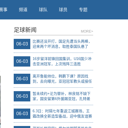
赛事
频道
球队
球员
专题
足球新闻
MORE>
比赛还没开打，国足先遭当头两棒，
06-03
迎来两个坏消息，取胜泰国队悬了
16岁留洋前锋回国集训，U16国少冲
06-03
击亚洲冠军，上次残阵三连胜
离开鲁能帅位，韩鹏下课？原因找
06-03
到，去向曝光，亚冠冠军教头或接任
暂未续约+沦为替补，林良铭不缺下
06-03
家，国安留第6外援踢亚冠，孔特差
个进球
6.3日：时隔七年重返江城赛场，王
06-03
霜改换全新造型备战，迎中俄友谊赛