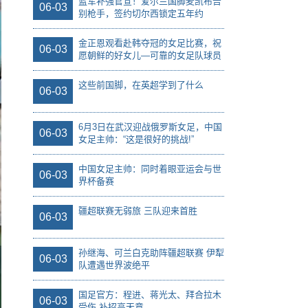
蓝军补强官宣！爱尔兰国脚麦凯布告
06-03
别枪手，签约切尔西锁定五年约
金正恩观看赴韩夺冠的女足比赛，祝
06-03
愿朝鲜的好女儿—可靠的女足队球员
们摘得更多的金牌
这些前国脚，在英超学到了什么
06-03
6月3日在武汉迎战俄罗斯女足，中国
06-03
女足主帅：“这是很好的挑战!”
中国女足主帅：同时着眼亚运会与世
06-03
界杯备赛
疆超联赛无弱旅 三队迎来首胜
06-03
孙继海、可兰白克助阵疆超联赛 伊犁
06-03
队遭遇世界波绝平
国足官方：程进、蒋光太、拜合拉木
06-03
受伤 补招高天意