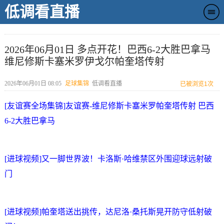
低调看直播
2026年06月01日 多点开花！巴西6-2大胜巴拿马
维尼修斯卡塞米罗伊戈尔帕奎塔传射
2026年06月01日 08:05
足球集锦
低调看直播
已被浏览
1次
[友谊赛全场集锦]友谊赛-维尼修斯卡塞米罗帕奎塔传射 巴西
6-2大胜巴拿马
[进球视频]又一脚世界波！卡洛斯·哈维禁区外围迎球远射破
门
[进球视频]帕奎塔送出挑传，达尼洛·桑托斯晃开防守低射破