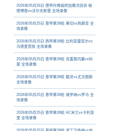
2026年05月26日 德甲升降级附加赛次回合 帕
德博恩vs沃尔夫斯堡 全场录像
2026年05月25日 意甲第38轮 莱切vs热那亚 全
场录像
2026年05月25日 西甲第38轮 比利亚雷亚尔vs
马德里竞技 全场录像
2026年05月25日 意甲第38轮 克雷莫内塞vs科
莫 全场录像
2026年05月25日 意甲第38轮 都灵vs尤文图斯
全场录像
2026年05月25日 意甲第38轮 维罗纳vs罗马 全
场录像
2026年05月25日 意甲第38轮 AC米兰vs卡利亚
里 全场录像
2026年05月25日 英超第38轮 诺丁汉森林vs伯