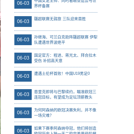
中国女足主帅：同时着眼亚运会与世
06-03
界杯备赛
疆超联赛无弱旅 三队迎来首胜
06-03
孙继海、可兰白克助阵疆超联赛 伊犁
06-03
队遭遇世界波绝平
国足官方：程进、蒋光太、拜合拉木
06-03
受伤 补招高天意
遭遇土伦杯首败！中国U19男足0
06-03
恩里克即将与巴黎续约，瞄准欧冠三
06-03
连冠目标，有望成为足坛顶薪教头
为何阿森纳的欧冠决赛失利，并不像
06-03
一场灾难？
如果下赛季阿森纳夺冠，他们将创造
06-03
欧冠历史上独一无二的完美晋级阶梯