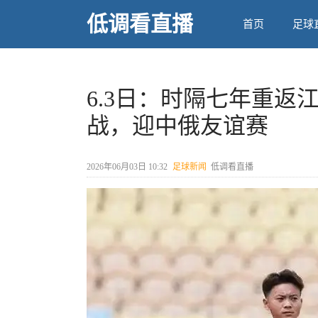
低调看直播
首页
足球
6.3日：时隔七年重
战，迎中俄友谊赛
2026年06月03日 10:32
足球新闻
低调看直播