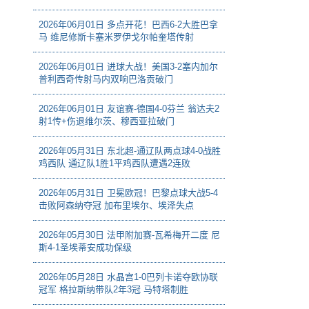
2026年06月01日 多点开花！巴西6-2大胜巴拿
马 维尼修斯卡塞米罗伊戈尔帕奎塔传射
2026年06月01日 进球大战！美国3-2塞内加尔
普利西奇传射马内双响巴洛贡破门
2026年06月01日 友谊赛-德国4-0芬兰 翁达夫2
射1传+伤退维尔茨、穆西亚拉破门
2026年05月31日 东北超-通辽队两点球4-0战胜
鸡西队 通辽队1胜1平鸡西队遭遇2连败
2026年05月31日 卫冕欧冠！巴黎点球大战5-4
击败阿森纳夺冠 加布里埃尔、埃泽失点
2026年05月30日 法甲附加赛-瓦希梅开二度 尼
斯4-1圣埃蒂安成功保级
2026年05月28日 水晶宫1-0巴列卡诺夺欧协联
冠军 格拉斯纳带队2年3冠 马特塔制胜