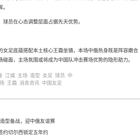
挥。
，球员在心态调整层面占据先天优势。
的女足底蕴搭配本土核心王霜坐镇，本场中俄热身既是阵容磨合
场碰面，主场氛围或将成为中国队冲击赛场优势的隐形助力。
身
江城
主场
造型
女足
球员
中
赛场
王霜
消息资讯
中国女足
新造型备战，迎中俄友谊赛
签约切尔西锁定五年约