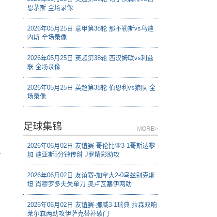
恩茅斯 全场录像
2026年05月25日 意甲第38轮 那不勒斯vs乌迪
内斯 全场录像
2026年05月25日 英超第38轮 西汉姆联vs利兹
联 全场录像
2026年05月25日 英超第38轮 伯恩利vs狼队 全
场录像
足球集锦
MORE>
2026年06月02日 友谊赛-哥伦比亚3-1哥斯达黎
加 迪亚斯5分钟传射 J罗精彩助攻
2026年06月02日 友谊赛-加拿大2-0乌兹别克斯
坦 肖穆罗多夫失单刀 奥卢瓦塞伊两助
2026年06月02日 友谊赛-挪威3-1瑞典 拉森双响
莱尔森两助攻伊萨克替补破门