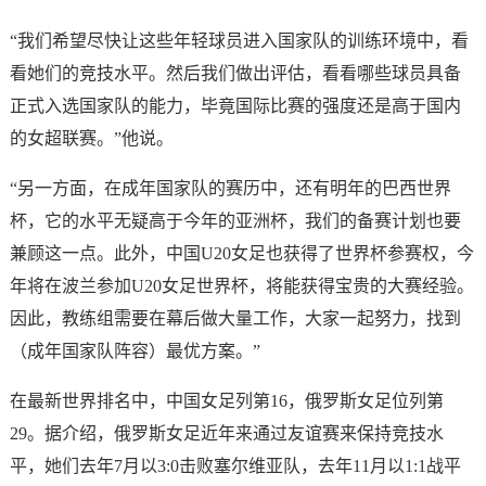
“我们希望尽快让这些年轻球员进入国家队的训练环境中，看
看她们的竞技水平。然后我们做出评估，看看哪些球员具备
正式入选国家队的能力，毕竟国际比赛的强度还是高于国内
的女超联赛。”他说。
“另一方面，在成年国家队的赛历中，还有明年的巴西世界
杯，它的水平无疑高于今年的亚洲杯，我们的备赛计划也要
兼顾这一点。此外，中国U20女足也获得了世界杯参赛权，今
年将在波兰参加U20女足世界杯，将能获得宝贵的大赛经验。
因此，教练组需要在幕后做大量工作，大家一起努力，找到
（成年国家队阵容）最优方案。”
在最新世界排名中，中国女足列第16，俄罗斯女足位列第
29。据介绍，俄罗斯女足近年来通过友谊赛来保持竞技水
平，她们去年7月以3:0击败塞尔维亚队，去年11月以1:1战平