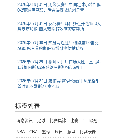
2026年08月01日 无缘决赛！中国足球小将红队
0-2亚洲明星联，后者决赛战杭州足管
2026年07月31日 友尽赛！拜仁多点开花15-0大
胜罗塔埃根 四人双响17岁阿索莫建功
2026年07月30日 热身两连胜！利物浦1-0雷克
瑟姆 恩古莫哈制胜索博斯洛伊献助攻
2026年07月29日 穆帅回归后首场大胜！皇马4-
1莱加内斯 82贡萨洛马斯坦托诺破门
2026年07月27日 友谊赛-霍伊伦破门 阿莱格里
首胜那不勒斯2-0意乙队
标签列表
消息资讯
足球
比赛集锦
比赛
1
欧冠
NBA
CBA
篮球
球员
意甲
比赛录像