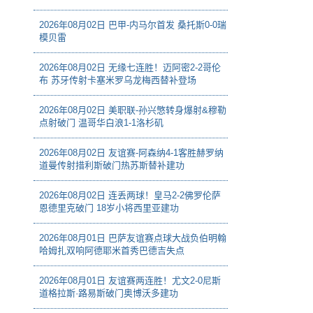
2026年08月02日 巴甲-内马尔首发 桑托斯0-0瑞
模贝雷
2026年08月02日 无缘七连胜！迈阿密2-2哥伦
布 苏牙传射卡塞米罗乌龙梅西替补登场
2026年08月02日 美职联-孙兴慜转身爆射&穆勒
点射破门 温哥华白浪1-1洛杉矶
2026年08月02日 友谊赛-阿森纳4-1客胜赫罗纳
道曼传射措利斯破门热苏斯替补建功
2026年08月02日 连丢两球！皇马2-2佛罗伦萨
恩德里克破门 18岁小将西里亚建功
2026年08月01日 巴萨友谊赛点球大战负伯明翰
哈姆扎双响阿德耶米首秀巴德吉失点
2026年08月01日 友谊赛两连胜！尤文2-0尼斯
道格拉斯·路易斯破门奥博沃多建功