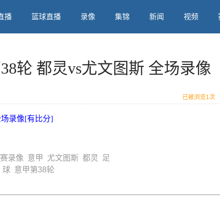
直播
篮球直播
录像
集锦
新闻
视频
甲第38轮 都灵vs尤文图斯 全场录像
已被浏览
1次
 全场录像[有比分]
比赛录像
意甲
尤文图斯
都灵
足
球
意甲第38轮