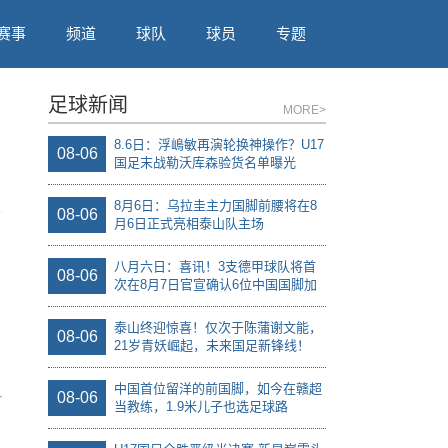
赛事
频道
球队
球员
专题
足球新闻
MORE>
8.6日：浮嶋敏再演轮换神操作？U17
08-06
国足末战勒沃库森验货名单曝光
8月6日：乌拉圭主力国脚前腰将在8
08-06
月6日正式亮相泰山队主场
八月六日：喜讯！3支德甲球队将首
08-06
次在8月7日官宣确认6位中国国脚加
盟
泰山终迎惊喜！仅次于陈蒲谢文能，
08-06
21岁青妖崛起，未来国足新锋线！
中国首位留洋的前国脚，如今在赣超
08-06
当教练，1.9米儿子也选足球路