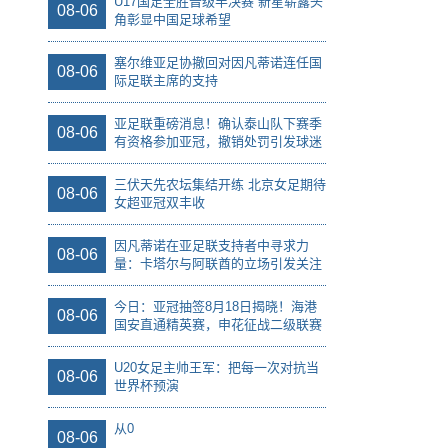
U17国足全胜晋级半决赛 新星崭露头
08-06
角彰显中国足球希望
塞尔维亚足协撤回对因凡蒂诺连任国
08-06
际足联主席的支持
亚足联重磅消息！确认泰山队下赛季
08-06
有资格参加亚冠，撤销处罚引发球迷
质疑
三伏天先农坛集结开练 北京女足期待
08-06
女超亚冠双丰收
因凡蒂诺在亚足联支持者中寻求力
08-06
量：卡塔尔与阿联酋的立场引发关注
今日：亚冠抽签8月18日揭晓！海港
08-06
国安直通精英赛，申花征战二级联赛
U20女足主帅王军：把每一次对抗当
08-06
世界杯预演
从0
08-06