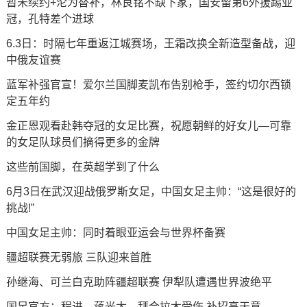
暂未续约+沦为替补，林良铭不缺下家，国安留第6外援踢亚
冠，孔特差个进球
6.3日：时隔七年重返江城赛场，王霜改换全新造型备战，迎
中俄友谊赛
蓝军补强官宣！爱尔兰国脚麦凯布告别枪手，签约切尔西锁
定五年约
金正恩观看赴韩夺冠的女足比赛，祝愿朝鲜的好女儿—可靠
的女足队球员们摘得更多的金牌
这些前国脚，在英超学到了什么
6月3日在武汉迎战俄罗斯女足，中国女足主帅：“这是很好的
挑战!”
中国女足主帅：同时着眼亚运会与世界杯备赛
疆超联赛无弱旅 三队迎来首胜
孙继海、可兰白克助阵疆超联赛 伊犁队遭遇世界波绝平
国足官方：程进、蒋光太、拜合拉木受伤 补招高天意