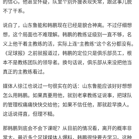
的信心。他甚至怀疑，队里个别外援表现失常，跟这事儿脱
不了干系。
说白了，山东鲁能和韩鹏现在已经是貌合神离。不过仔细想
想，这个局面也不难理解。韩鹏的教练证级别一直不够，名
义上他干着主教练的活，实际上连“主教练”这个名分都没有。
《足球报》之前就报道过，韩鹏的定位只是俱乐部员工，根
本不是教练团队的领导者。换句话说，俱乐部从来没把他当
真正的主教练看过。
媒体人徐江也说过一句很实在的话：山东鲁能应该好好想想
怎么用韩鹏。如果真要用他，就别老拿教练证说事，把球队
的管理权痛痛快快交给他；如果不信任他，那就趁早换人。
这话说得直，但理不糙。
那韩鹏到底会不会下课呢？从目前的情况看，离开的概率非
常大。最近多个足球媒体人爆料，韩鹏很快要去学习。这种