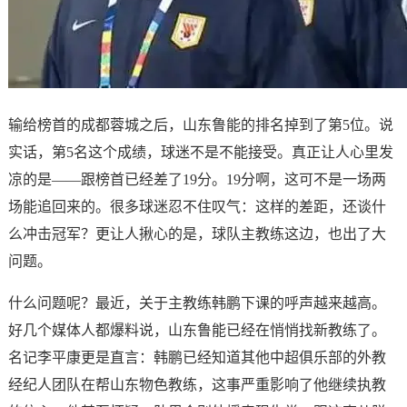
输给榜首的成都蓉城之后，山东鲁能的排名掉到了第5位。说
实话，第5名这个成绩，球迷不是不能接受。真正让人心里发
凉的是——跟榜首已经差了19分。19分啊，这可不是一场两
场能追回来的。很多球迷忍不住叹气：这样的差距，还谈什
么冲击冠军？更让人揪心的是，球队主教练这边，也出了大
问题。
什么问题呢？最近，关于主教练韩鹏下课的呼声越来越高。
好几个媒体人都爆料说，山东鲁能已经在悄悄找新教练了。
名记李平康更是直言：韩鹏已经知道其他中超俱乐部的外教
经纪人团队在帮山东物色教练，这事严重影响了他继续执教