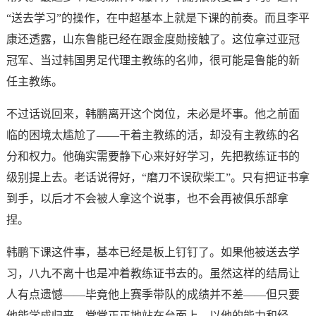
“送去学习”的操作，在中超基本上就是下课的前奏。而且李平
康还透露，山东鲁能已经在跟金度勋接触了。这位拿过亚冠
冠军、当过韩国男足代理主教练的名帅，很可能是鲁能的新
任主教练。
不过话说回来，韩鹏离开这个岗位，未必是坏事。他之前面
临的困境太尴尬了——干着主教练的活，却没有主教练的名
分和权力。他确实需要静下心来好好学习，先把教练证书的
级别提上去。老话说得好，“磨刀不误砍柴工”。只有把证书拿
到手，以后才不会被人拿这个说事，也不会再被俱乐部拿
捏。
韩鹏下课这件事，基本已经是板上钉钉了。如果他被送去学
习，八九不离十也是冲着教练证书去的。虽然这样的结局让
人有点遗憾——毕竟他上赛季带队的成绩并不差——但只要
他能学成归来，堂堂正正地站在台面上，以他的能力和经