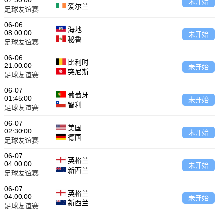
07:30:00
未开始
爱尔兰
足球友谊赛
06-06
海地
08:00:00
未开始
秘鲁
足球友谊赛
06-06
比利时
21:00:00
未开始
突尼斯
足球友谊赛
06-07
葡萄牙
01:45:00
未开始
智利
足球友谊赛
06-07
美国
02:30:00
未开始
德国
足球友谊赛
06-07
英格兰
04:00:00
未开始
新西兰
足球友谊赛
06-07
英格兰
04:00:00
未开始
新西兰
足球友谊赛