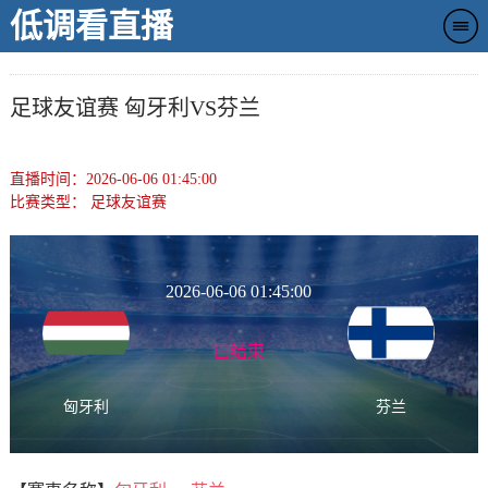
低调看直播
足球友谊赛 匈牙利VS芬兰
直播时间：2026-06-06 01:45:00
比赛类型：
足球友谊赛
2026-06-06 01:45:00
已结束
匈牙利
芬兰