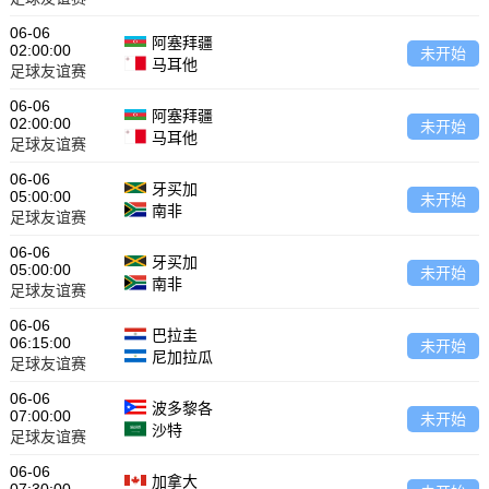
06-06
阿塞拜疆
02:00:00
未开始
马耳他
足球友谊赛
06-06
阿塞拜疆
02:00:00
未开始
马耳他
足球友谊赛
06-06
牙买加
05:00:00
未开始
南非
足球友谊赛
06-06
牙买加
05:00:00
未开始
南非
足球友谊赛
06-06
巴拉圭
06:15:00
未开始
尼加拉瓜
足球友谊赛
06-06
波多黎各
07:00:00
未开始
沙特
足球友谊赛
06-06
加拿大