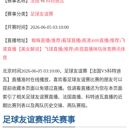
【赛事名称】
法国
vs
科特迪瓦
【赛事分类】
足球友谊赛
【开赛时间】
2026-06-05 03:10:00
【直播地址】
蜘蛛直播(推荐)
看球直播(高清)
688直播(推荐)
飞
速直播【美女解说】
飞球直播(推荐)
央视直播
咪咕体育
腾讯体
育
北京时间2026-06-05 03:10:00，足球友谊赛【法国VS科特迪
瓦】直播准时在线播放，喜欢看足球友谊赛比赛的朋友可以
提前收藏本页面以免错过直播。低调看直播还为您在本页面
索引了相关足球友谊赛直播、法国直播、科特迪瓦直播的近
期比赛列表以及两队历史交锋、两队赛程。
足球友谊赛相关赛事