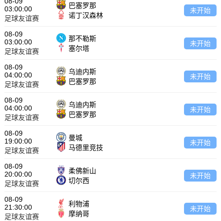
08-09
巴塞罗那
03:00:00
未开始
诺丁汉森林
足球友谊赛
08-09
那不勒斯
03:00:00
未开始
塞尔塔
足球友谊赛
08-09
乌迪内斯
04:00:00
未开始
巴塞罗那
足球友谊赛
08-09
乌迪内斯
04:00:00
未开始
巴塞罗那
足球友谊赛
08-09
曼城
19:00:00
未开始
马德里竞技
足球友谊赛
08-09
柔佛新山
20:00:00
未开始
切尔西
足球友谊赛
08-09
利物浦
21:30:00
未开始
摩纳哥
足球友谊赛