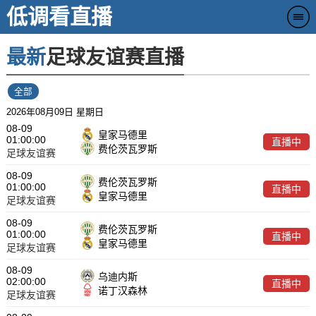
低调看直播
最新
足球友谊赛直播
全部
2026年08月09日 星期日
08-09
皇家马德里
01:00:00
直播中
费伦茨瓦罗斯
足球友谊赛
08-09
费伦茨瓦罗斯
01:00:00
直播中
皇家马德里
足球友谊赛
08-09
费伦茨瓦罗斯
01:00:00
直播中
皇家马德里
足球友谊赛
08-09
乌迪内斯
02:00:00
直播中
诺丁汉森林
足球友谊赛