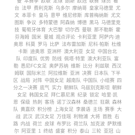
曼
本赛季
欧联
足球
朗斯
欧冠
联赛
球员
看
台
法甲
费利克斯
乌多尔
摩纳哥
皇家马德里
尤
文
本菲卡
皇马
意甲
维尼修斯
库普梅纳斯
尤文
图斯
争议
多特蒙德
阿森纳
博德
黑马
马德里竞
技
葡萄牙体育
大巴黎
切尔西
曼联
那不勒斯
霍
芬海姆
国米
曼城
观点评论
卡利亚里
阿萨内·迪
奥恩
科莫
罗马
比萨
法布雷加斯
尼科·帕斯
杜维
卡斯
迪奥恩
亚洲杯
澳大利亚
女足
中国台北
队
印度队
优势
防线
佩塔·特里
澳大利亚队
富
勒
悉尼FC女足
奥萨苏纳
维斯
比分
利兹联
西汉
姆联
国际米兰
阿拉维斯
亚洲
决赛
日本队
下半
区
战局
对阵
中国女足
越南队
中国队
小组赛
四
分之一决赛
底气
实力
朝鲜队
乌兹别克斯坦
朝鲜
女足
韩国女足
拜仁慕尼黑
纪录
锁定
哈里·凯
恩
保级
热刺
客场
诺丁汉森林
桑德兰
狂飙
森林
队
黄嘉欣
积分榜
上海女足
李晨语
主场
赛季
大
战
武汉
武汉女足
万佳瑶
利物浦
大将
首胜
右
路
内战
荷兰
皮球
布罗比
荷兰队
加克波
萨默维
尔
阿亚里
1
终结
盛宴
积分
泰山
三轮
亚冠
山