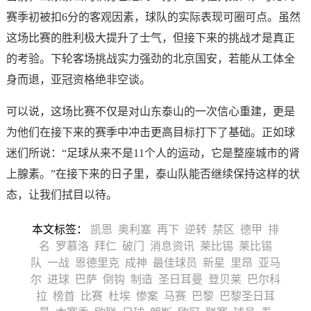
赛季初被扣6分的客观因素，球队的实际表现可圈可点。虽然
这场比赛的胜利极大提升了士气，但接下来的挑战才是真正
的考验。下轮客场挑战实力强劲的北京国安，若能从工体全
身而退，亚冠资格绝非空谈。
可以说，这场比赛不仅是对山东泰山的一次信心重建，更是
为他们在接下来的赛季中冲击更高目标打下了基础。正如球
迷们所说：“足球从来不是11个人的运动，它是整座城市的肾
上腺素。”在接下来的日子里，泰山队能否继续保持这样的状
态，让我们拭目以待。
本文标签：
凯恩
奥利塞
再下
逆转
禁区
德甲
排
名
罗慕洛
拜仁
破门
消息资讯
莱比锡
莱比锡
队
一战
恩德里克
成神
最佳球员
新星
里昂
亚马
尔
进球
巴萨
倒钩
制造
圣日耳曼
登贝莱
巴尔科
拉
榜首
比赛
杜埃
惨案
马赛
巴黎
巴黎圣日耳