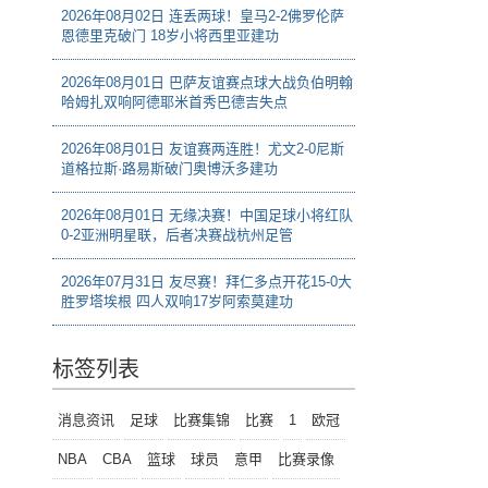
2026年08月02日 连丢两球！皇马2-2佛罗伦萨
恩德里克破门 18岁小将西里亚建功
2026年08月01日 巴萨友谊赛点球大战负伯明翰
哈姆扎双响阿德耶米首秀巴德吉失点
2026年08月01日 友谊赛两连胜！尤文2-0尼斯
道格拉斯·路易斯破门奥博沃多建功
2026年08月01日 无缘决赛！中国足球小将红队
0-2亚洲明星联，后者决赛战杭州足管
2026年07月31日 友尽赛！拜仁多点开花15-0大
胜罗塔埃根 四人双响17岁阿索莫建功
标签列表
消息资讯
足球
比赛集锦
比赛
1
欧冠
NBA
CBA
篮球
球员
意甲
比赛录像