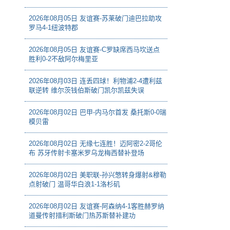
2026年08月05日 友谊赛-苏莱破门迪巴拉助攻
罗马4-1纽波特郡
2026年08月05日 友谊赛-C罗缺席西马坎送点
胜利0-2不敌阿尔梅里亚
2026年08月03日 连丢四球！利物浦2-4遭利兹
联逆转 维尔茨钱伯斯破门凯尔凯兹失误
2026年08月02日 巴甲-内马尔首发 桑托斯0-0瑞
模贝雷
2026年08月02日 无缘七连胜！迈阿密2-2哥伦
布 苏牙传射卡塞米罗乌龙梅西替补登场
2026年08月02日 美职联-孙兴慜转身爆射&穆勒
点射破门 温哥华白浪1-1洛杉矶
2026年08月02日 友谊赛-阿森纳4-1客胜赫罗纳
道曼传射措利斯破门热苏斯替补建功