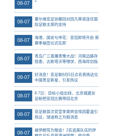
2
08-07
塞尔维亚足协撤回对因凡蒂诺连任国
08-07
际足联主席的支持
海港、国安与申花：亚冠即将开启 新
08-07
赛季抽签仪式在即
青岛广三直播青豫大战！河南边路存
08-07
隐患，古斯塔沃等喂饼，西海岸剑指
亚冠
好消息！亚足联8月5日点名表扬这位
08-07
中国男足新星，引发热议
8.7日：目标小组出线，北京城建女
08-07
足盼把亚冠比赛带回北京
亚足联首次官宣李昊转会埃因霍温引
08-07
热议，球迷称之为假消息
被伊朗骂为叛徒！2名逃离队伍的伊
08-07
朗女足队员获澳洲国籍：很自豪