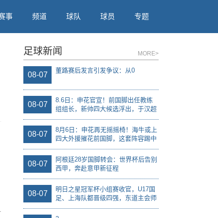
赛事
频道
球队
球员
专题
足球新闻
MORE>
董路赛后发言引发争议：从0
08-07
8.6日：申花官宣！前国脚出任教练
08-07
组组长，新帅四大候选浮出，于汉超
救火？
8月6日：申花再无摇摇椅！海牛或上
08-07
四大外援摧花前国脚，这套阵容踢中
甲都困难
阿根廷28岁国脚转会：世界杯后告别
08-07
西甲，奔赴意甲新征程
明日之星冠军杯小组赛收官，U17国
08-07
足、上海队都晋级四强，东道主会师
决赛？