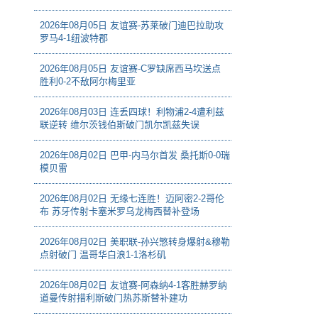
2026年08月05日 友谊赛-苏莱破门迪巴拉助攻
罗马4-1纽波特郡
2026年08月05日 友谊赛-C罗缺席西马坎送点
胜利0-2不敌阿尔梅里亚
2026年08月03日 连丢四球！利物浦2-4遭利兹
联逆转 维尔茨钱伯斯破门凯尔凯兹失误
2026年08月02日 巴甲-内马尔首发 桑托斯0-0瑞
模贝雷
2026年08月02日 无缘七连胜！迈阿密2-2哥伦
布 苏牙传射卡塞米罗乌龙梅西替补登场
2026年08月02日 美职联-孙兴慜转身爆射&穆勒
点射破门 温哥华白浪1-1洛杉矶
2026年08月02日 友谊赛-阿森纳4-1客胜赫罗纳
道曼传射措利斯破门热苏斯替补建功