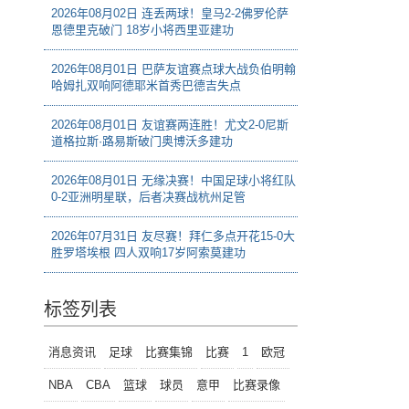
2026年08月02日 连丢两球！皇马2-2佛罗伦萨
恩德里克破门 18岁小将西里亚建功
2026年08月01日 巴萨友谊赛点球大战负伯明翰
哈姆扎双响阿德耶米首秀巴德吉失点
2026年08月01日 友谊赛两连胜！尤文2-0尼斯
道格拉斯·路易斯破门奥博沃多建功
2026年08月01日 无缘决赛！中国足球小将红队
0-2亚洲明星联，后者决赛战杭州足管
2026年07月31日 友尽赛！拜仁多点开花15-0大
胜罗塔埃根 四人双响17岁阿索莫建功
标签列表
消息资讯
足球
比赛集锦
比赛
1
欧冠
NBA
CBA
篮球
球员
意甲
比赛录像