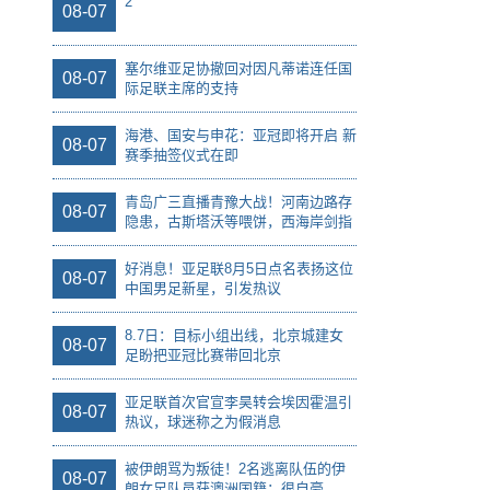
2
08-07
塞尔维亚足协撤回对因凡蒂诺连任国
08-07
际足联主席的支持
海港、国安与申花：亚冠即将开启 新
08-07
赛季抽签仪式在即
青岛广三直播青豫大战！河南边路存
08-07
隐患，古斯塔沃等喂饼，西海岸剑指
亚冠
好消息！亚足联8月5日点名表扬这位
08-07
中国男足新星，引发热议
8.7日：目标小组出线，北京城建女
08-07
足盼把亚冠比赛带回北京
亚足联首次官宣李昊转会埃因霍温引
08-07
热议，球迷称之为假消息
被伊朗骂为叛徒！2名逃离队伍的伊
08-07
朗女足队员获澳洲国籍：很自豪