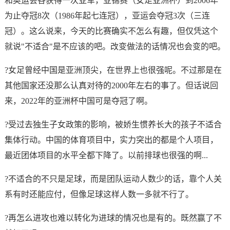
和奥运会各获得一次亚军，亚锦赛（女足亚洲杯）到2006年
为止夺冠8次（1986年起七连冠），亚运会夺冠3次（三连
冠）。这么说来，今天的比赛确实不怎么有趣，但仅凭这个
就说"不适合"是不应该的吧。改变做法的话情况也会变的吧。
?女足曾经中国是亚洲顶尖，在世界上也很强呢。不过那是在
其他国家还没那么认真对待的2000年左右的事了。但话说回
来，2022年的亚洲杯中国可是夺冠了啊。
?受过去独生子女政策的影响，被娇生惯养长大的孩子不适合
集体行动。中国的体育项目中，实力突出的都是个人项目，
最近团体项目的水平全都下降了。以前排球也很强的啊...
?不适合的不只是足球，而是团队运动人数少的话，靠个人关
系有时还能应付，但像足球这样人数一多就不行了。
?再怎么进攻也难以转化为进球的情况也是有的。既然赢了不