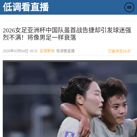
低调看直播
2026女足亚洲杯中国队虽首战告捷却引发球迷强
烈不满！将像男足一样衰落
2026年03月04日 10:31
足球新闻
低调看直播
已被浏览
26次