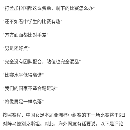
"打孟加拉国都这么费劲，剩下的比赛怎么办"
"还不如看中学生的比赛有趣"
"方方面面都比对手差"
"男足还好点"
"完全没有团队配合，站位也完全混乱"
"比赛水平低得离谱"
"我们的国家不适合踢足球"
"将像男足一样衰落"
按照赛程，中国女足本届亚洲杯小组赛的下一场比赛将于6日
对阵乌兹别克斯坦。对此，海外网友有话要说，以下是评论