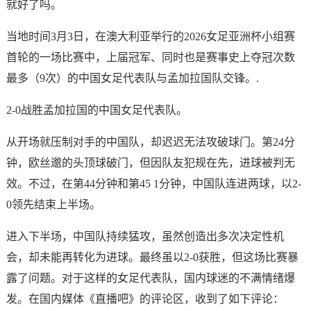
就好了吗。
当地时间3月3日，在澳大利亚举行的2026女足亚洲杯小组赛
首轮的一场比赛中，上届冠军、同时也是赛事史上夺冠次数
最多（9次）的中国女足代表队与孟加拉国队交锋。.
2-0战胜孟加拉国的中国女足代表队。
从开场就压制对手的中国队，却迟迟无法攻破球门。第24分
钟，欧丝邈的头顶球破门，但因队友犯规在先，进球被判无
效。不过，在第44分钟和第45 1分钟，中国队连进两球，以2-
0领先结束上半场。
进入下半场，中国队持续猛攻，虽然创造出多次决定性机
会，却未能再转化为进球。最终虽以2-0获胜，但这场比赛暴
露了问题。对于这样的女足代表队，国内球迷的不满情绪爆
发。在国内媒体《直播吧》的评论区，收到了如下评论：