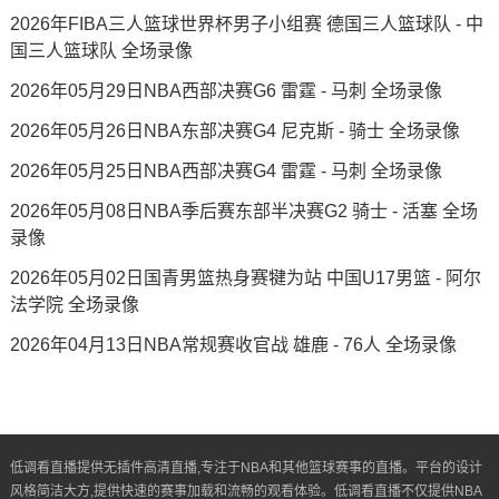
2026年FIBA三人篮球世界杯男子小组赛 德国三人篮球队 - 中
国三人篮球队 全场录像
2026年05月29日NBA西部决赛G6 雷霆 - 马刺 全场录像
2026年05月26日NBA东部决赛G4 尼克斯 - 骑士 全场录像
2026年05月25日NBA西部决赛G4 雷霆 - 马刺 全场录像
2026年05月08日NBA季后赛东部半决赛G2 骑士 - 活塞 全场
录像
2026年05月02日国青男篮热身赛犍为站 中国U17男篮 - 阿尔
法学院 全场录像
2026年04月13日NBA常规赛收官战 雄鹿 - 76人 全场录像
低调看直播提供无插件高清直播,专注于NBA和其他篮球赛事的直播。平台的设计
风格简洁大方,提供快速的赛事加载和流畅的观看体验。低调看直播不仅提供NBA