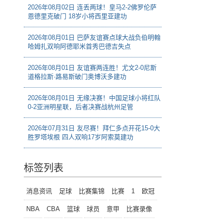
2026年08月02日 连丢两球！皇马2-2佛罗伦萨
恩德里克破门 18岁小将西里亚建功
2026年08月01日 巴萨友谊赛点球大战负伯明翰
哈姆扎双响阿德耶米首秀巴德吉失点
2026年08月01日 友谊赛两连胜！尤文2-0尼斯
道格拉斯·路易斯破门奥博沃多建功
2026年08月01日 无缘决赛！中国足球小将红队
0-2亚洲明星联，后者决赛战杭州足管
2026年07月31日 友尽赛！拜仁多点开花15-0大
胜罗塔埃根 四人双响17岁阿索莫建功
标签列表
消息资讯
足球
比赛集锦
比赛
1
欧冠
NBA
CBA
篮球
球员
意甲
比赛录像