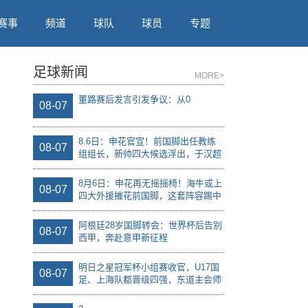
赛事
频道
球队
球员
专题
足球新闻
MORE>
董路赛后发言引发争议：从0
08-07
8.6日：申花官宣！前国脚出任教练
08-07
组组长，新帅四大候选浮出，于汉超
救火？
8月6日：申花再无摇摇椅！海牛或上
08-07
四大外援摧花前国脚，这套阵容踢中
甲都困难
阿根廷28岁国脚转会：世界杯后告别
08-07
西甲，奔赴意甲新征程
明日之星冠军杯小组赛收官，U17国
08-07
足、上海队都晋级四强，东道主会师
决赛？