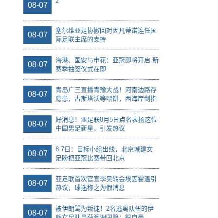
2
08-07
塞尔维亚足协撤回对因凡蒂诺连任国
08-07
际足联主席的支持
海港、国安与申花：亚冠即将开启 新
08-07
赛季抽签仪式在即
青岛广三直播青豫大战！河南边路存
08-07
隐患，古斯塔沃等喂饼，西海岸剑指
亚冠
好消息！亚足联8月5日点名表扬这位
08-07
中国男足新星，引发热议
8.7日：目标小组出线，北京城建女
08-07
足盼把亚冠比赛带回北京
亚足联首次官宣李昊转会埃因霍温引
08-07
热议，球迷称之为假消息
被伊朗骂为叛徒！2名逃离队伍的伊
08-07
朗女足队员获澳洲国籍：很自豪