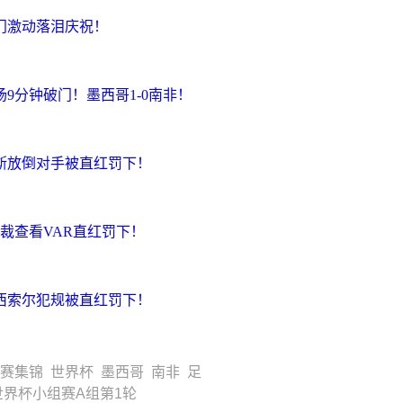
破门激动落泪庆祝！
场9分钟破门！墨西哥1-0南非！
特斯放倒对手被直红罚下！
主裁查看VAR直红罚下！
球西索尔犯规被直红罚下！
比赛集锦
世界杯
墨西哥
南非
足
世界杯小组赛A组第1轮