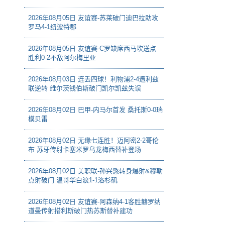
2026年08月05日 友谊赛-苏莱破门迪巴拉助攻
罗马4-1纽波特郡
2026年08月05日 友谊赛-C罗缺席西马坎送点
胜利0-2不敌阿尔梅里亚
2026年08月03日 连丢四球！利物浦2-4遭利兹
联逆转 维尔茨钱伯斯破门凯尔凯兹失误
2026年08月02日 巴甲-内马尔首发 桑托斯0-0瑞
模贝雷
2026年08月02日 无缘七连胜！迈阿密2-2哥伦
布 苏牙传射卡塞米罗乌龙梅西替补登场
2026年08月02日 美职联-孙兴慜转身爆射&穆勒
点射破门 温哥华白浪1-1洛杉矶
2026年08月02日 友谊赛-阿森纳4-1客胜赫罗纳
道曼传射措利斯破门热苏斯替补建功