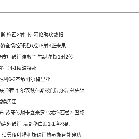
路易斯 梅西2射1传 阿伦助攻戴帽
 巴黎全场控球近6成+8射3正未果
 因卡皮耶破门难救主 福纳尔斯1射2传
 罗马4-1纽波特郡
 胜利0-2不敌阿尔梅里亚
遭利兹联逆转 维尔茨钱伯斯破门凯尔凯兹失误
0瑞模贝雷
2哥伦布 苏牙传射卡塞米罗乌龙梅西替补登场
穆勒点射破门 温哥华白浪1-1洛杉矶
赫罗纳 道曼传射措利斯破门热苏斯替补建功