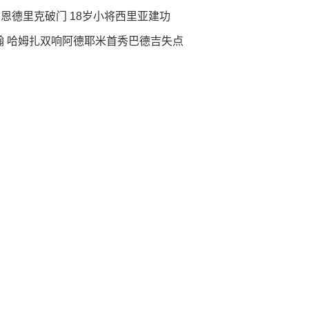
萨 恩德里克破门 18岁小将西里亚建功
明翰 哈姆扎双响阿德耶米首秀巴德吉失点