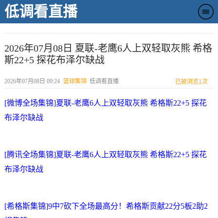
低调看直播
2026年07月08日 夏联-老鹰6人上双轻取灰熊 希格
斯22+5 探花布泽尔缺战
2026年07月08日 09:24
篮球集锦
低调看直播
已被浏览
1次
[微博全场集锦]夏联-老鹰6人上双轻取灰熊 希格斯22+5 探花
布泽尔缺战
[腾讯全场集锦]夏联-老鹰6人上双轻取灰熊 希格斯22+5 探花
布泽尔缺战
[希格斯集锦]9中7砍下全场最高分！希格斯贡献22分5板2助2