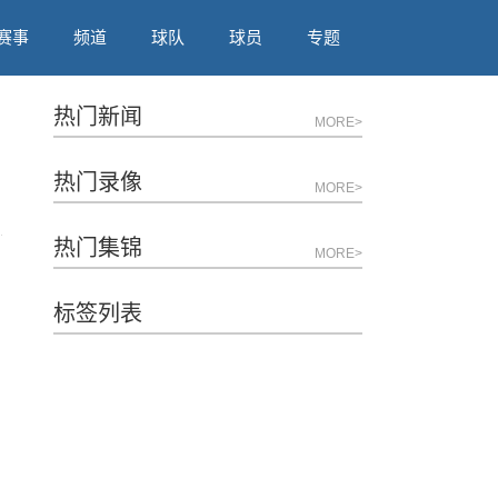
赛事
频道
球队
球员
专题
热门新闻
MORE>
热门录像
MORE>
热门集锦
MORE>
标签列表