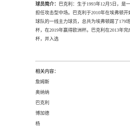
球员简介：
巴克利：生于1993年12月5日
担任攻击型中场。巴克利于2010年在埃弗顿
球队的一线主力球员，总共为埃弗顿踢了179场比
杯，在2019年赢得欧洲杯。巴克利在2013
杯，并入选
相关内容：
詹姆斯
奥纳纳
巴克利
博加德
杨