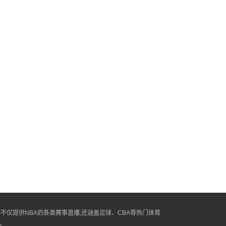
仅提供NBA的各类赛事直播,还涵盖足球、CBA等热门体育
。