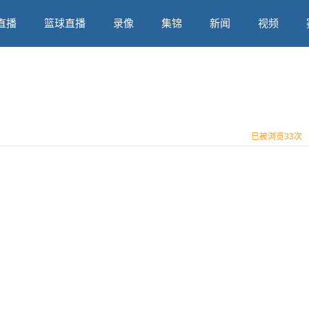
直播
篮球直播
录像
集锦
新闻
视频
已被浏览
33次