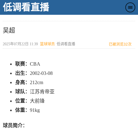
低调看直播
吴超
2025年07月22日 11:39
篮球球员
低调看直播
已被浏览
32次
联赛：
CBA
出生：
2002-03-08
身高：
212cm
球队：
江苏肯帝亚
位置：
大前锋
体重：
91kg
球员简介：