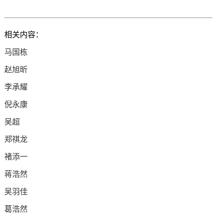
相关内容：
马国栋
赵旭昕
李承耀
倪永康
吴超
郑祺龙
褚添一
蒋浩然
吴羽佳
葛浩然