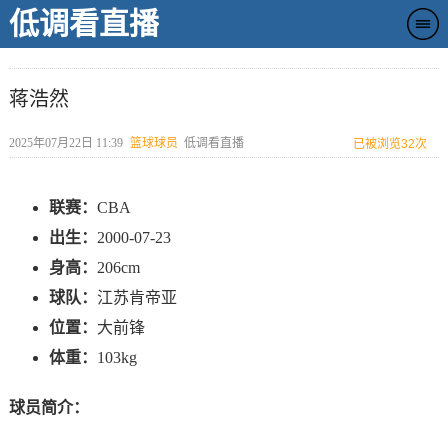
低调看直播
蒋浩然
2025年07月22日 11:39
篮球球员
低调看直播
已被浏览
32次
联赛：
CBA
出生：
2000-07-23
身高：
206cm
球队：
江苏肯帝亚
位置：
大前锋
体重：
103kg
球员简介：