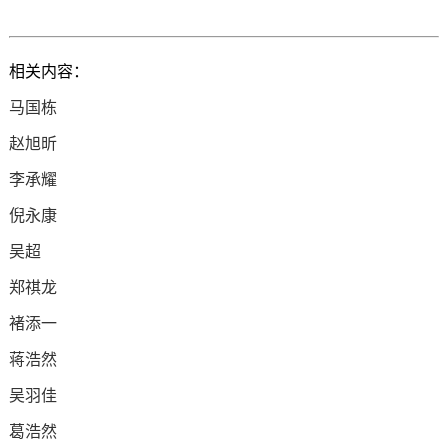
相关内容：
马国栋
赵旭昕
李承耀
倪永康
吴超
郑祺龙
褚添一
蒋浩然
吴羽佳
葛浩然